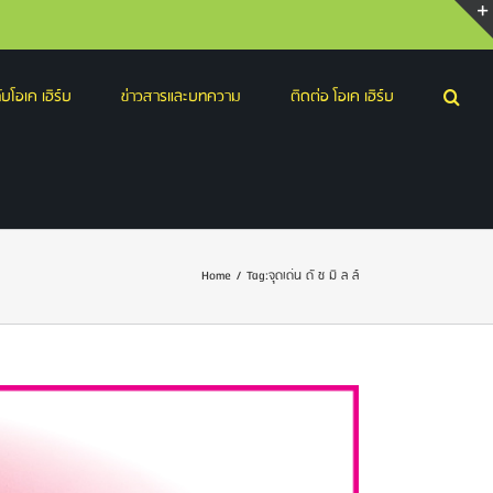
บโอเค เฮิร์บ
ข่าวสารและบทความ
ติดต่อ โอเค เฮิร์บ
Home
/
Tag:
จุดเด่น ดั ช มิ ล ล์