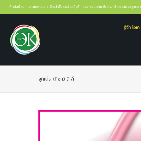
ติดต่อทั่วไป : 02-4085983-5 ฝ่ายจัดซื้อและฝ่ายบัญชี : 065-6519890 ติดต่อสมัครงานฝ่ายบุคค
รู้จัก โอเค 
จุดเด่น ดั ช มิ ล ล์