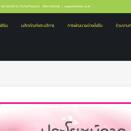
ล : 081-8038753 ติดต่อทำแบรนด์ : 094-5481056
|
support@okherb.co.th
เฮิร์บ
ผลิตภัณฑ์และบริการ
การพัฒนาอย่างยั่งยืน
ร่วมงานกั