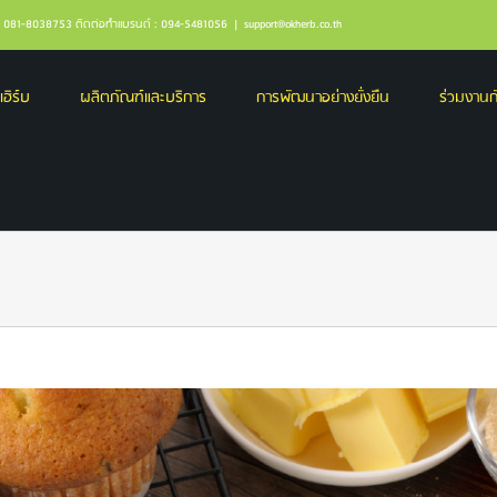
ล : 081-8038753 ติดต่อทำแบรนด์ : 094-5481056
|
support@okherb.co.th
เฮิร์บ
ผลิตภัณฑ์และบริการ
การพัฒนาอย่างยั่งยืน
ร่วมงานกั