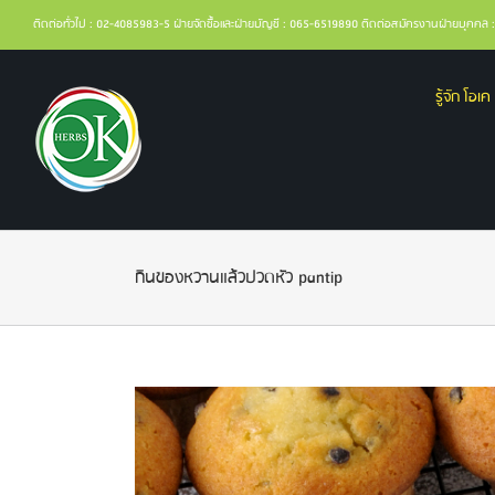
ติดต่อทั่วไป : 02-4085983-5 ฝ่ายจัดซื้อและฝ่ายบัญชี : 065-6519890 ติดต่อสมัครงานฝ่ายบุคค
รู้จัก โอเค 
กินของหวานแล้วปวดหัว pantip