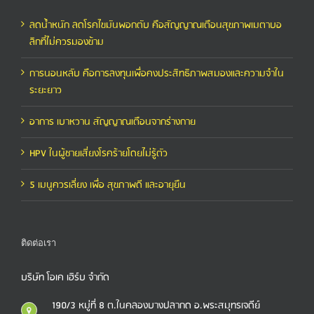
ลดน้ำหนัก ลดโรคไขมันพอกตับ คือสัญญาณเตือนสุขภาพเมตาบอ
ลิกที่ไม่ควรมองข้าม
การนอนหลับ คือการลงทุนเพื่อคงประสิทธิภาพสมองและความจำใน
ระยะยาว
อาการ เบาหวาน สัญญาณเตือนจากร่างกาย
HPV ในผู้ชายเสี่ยงโรคร้ายโดยไม่รู้ตัว
5 เมนูควรเลี่ยง เพื่อ สุขภาพดี และอายุยืน
ติดต่อเรา
บริษัท โอเค เฮิร์บ จำกัด
190/3 หมู่ที่ 8 ต.ในคลองบางปลากด อ.พระสมุทรเจดีย์