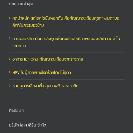
บทความล่าสุด
ลดน้ำหนัก ลดโรคไขมันพอกตับ คือสัญญาณเตือนสุขภาพเมตาบอ
ลิกที่ไม่ควรมองข้าม
การนอนหลับ คือการลงทุนเพื่อคงประสิทธิภาพสมองและความจำใน
ระยะยาว
อาการ เบาหวาน สัญญาณเตือนจากร่างกาย
HPV ในผู้ชายเสี่ยงโรคร้ายโดยไม่รู้ตัว
5 เมนูควรเลี่ยง เพื่อ สุขภาพดี และอายุยืน
ติดต่อเรา
บริษัท โอเค เฮิร์บ จำกัด