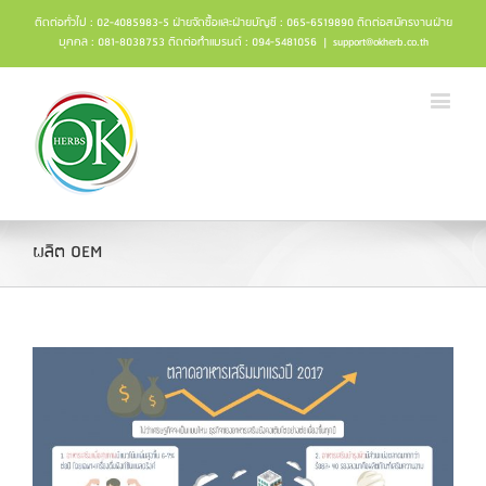
ติดต่อทั่วไป : 02-4085983-5 ฝ่ายจัดซื้อและฝ่ายบัญชี : 065-6519890 ติดต่อสมัครงานฝ่าย
บุคคล : 081-8038753 ติดต่อทำแบรนด์ : 094-5481056
|
support@okherb.co.th
ผลิต OEM