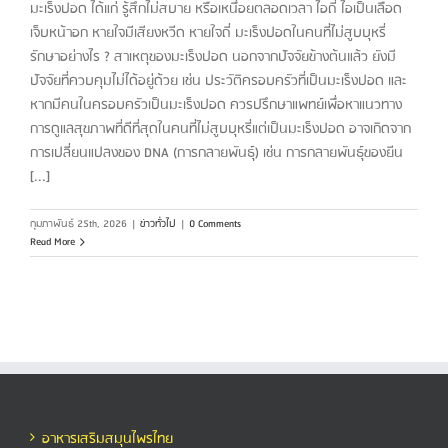
มะเร็งปอด ได้แก่ รู้สึกไม่สบาย หรือเหนื่อยตลอดเวลา ไอถี่ ไอเป็นเลือด
เจ็บหน้าอก หายใจมีเสียงหวีด หายใจถี่ มะเร็งปอดในคนที่ไม่สูบบุหรี่
รักษาอย่างไร ? สาเหตุของมะเร็งปอด นอกจากปัจจัยข้างต้นแล้ว ยังมี
ปัจจัยที่ควบคุมไม่ได้อยู่ด้วย เช่น ประวัติครอบครัวที่เป็นมะเร็งปอด และ
หากมีคนในครอบครัวเป็นมะเร็งปอด ควรปรึกษาแพทย์เพื่อหาแนวทาง
การดูแลสุขภาพที่ดีที่สุดในคนที่ไม่สูบบุหรี่แต่เป็นมะเร็งปอด อาจเกิดจาก
การเปลี่ยนแปลงของ DNA (การกลายพันธุ์) เช่น การกลายพันธุ์ของยีน
[...]
กุมภาพันธ์ 25th, 2026
|
ข่าวทั่วไป
|
0 Comments
Read More
อาหารเสริมสมุนไพรไทย