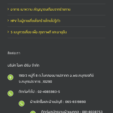
อาการ เบาหวาน สัญญาณเตือนจากร่างกาย
HPV ในผู้ชายเสี่ยงโรคร้ายโดยไม่รู้ตัว
5 เมนูควรเลี่ยง เพื่อ สุขภาพดี และอายุยืน
ติดต่อเรา
บริษัท โอเค เฮิร์บ จำกัด
190/3 หมู่ที่ 8 ต.ในคลองบางปลากด อ.พระสมุทรเจดีย์
จ.สมุทรปราการ ,10290
ติดต่อทั่วไป : 02-4085983-5
ฝ่ายจัดซื้อและฝ่ายบัญชี : 065-6519890
ติดต่อสมัครงานฝ่ายบุคคล : 081-8038753