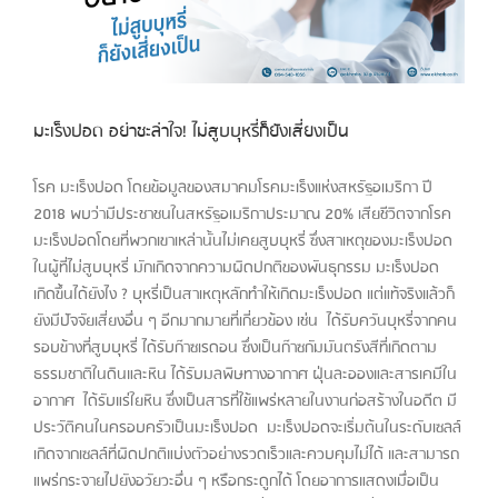
มะเร็งปอด อย่าชะล่าใจ! ไม่สูบบุหรี่ก็ยังเสี่ยงเป็น
โรค มะเร็งปอด โดยข้อมูลของสมาคมโรคมะเร็งแห่งสหรัฐอเมริกา ปี
2018 พบว่ามีประชาชนในสหรัฐอเมริกาประมาณ 20% เสียชีวิตจากโรค
มะเร็งปอดโดยที่พวกเขาเหล่านั้นไม่เคยสูบบุหรี่ ซึ่งสาเหตุของมะเร็งปอด
ในผู้ที่ไม่สูบบุหรี่ มักเกิดจากความผิดปกติของพันธุกรรม มะเร็งปอด
เกิดขึ้นได้ยังไง ? บุหรี่เป็นสาเหตุหลักทำให้เกิดมะเร็งปอด แต่แท้จริงแล้วก็
ยังมีปัจจัยเสี่ยงอื่น ๆ อีกมากมายที่เกี่ยวข้อง เช่น ได้รับควันบุหรี่จากคน
รอบข้างที่สูบบุหรี่ ได้รับก๊าซเรดอน ซึ่งเป็นก๊าซกัมมันตรังสีที่เกิดตาม
ธรรมชาติในดินและหิน ได้รับมลพิษทางอากาศ ฝุ่นละอองและสารเคมีใน
อากาศ ได้รับแร่ใยหิน ซึ่งเป็นสารที่ใช้แพร่หลายในงานก่อสร้างในอดีต มี
ประวัติคนในครอบครัวเป็นมะเร็งปอด มะเร็งปอดจะเริ่มต้นในระดับเซลล์
เกิดจากเซลล์ที่ผิดปกติแบ่งตัวอย่างรวดเร็วและควบคุมไม่ได้ และสามารถ
แพร่กระจายไปยังอวัยวะอื่น ๆ หรือกระดูกได้ โดยอาการแสดงเมื่อเป็น