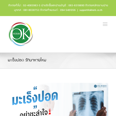
ติดต่อทั่วไป : 02-4085983-5 ฝ่ายจัดซื้อและฝ่ายบัญชี : 065-6519890 ติดต่อสมัครงานฝ่าย
บุคคล : 081-8038753 ติดต่อทำแบรนด์ : 094-5481056
|
support@okherb.co.th
มะเร็งปอด รักษาหายไหม