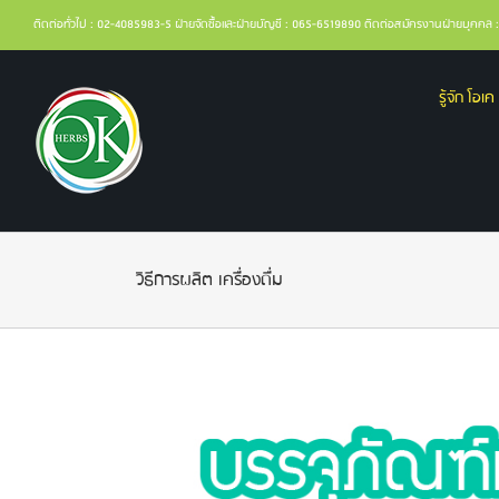
ติดต่อทั่วไป : 02-4085983-5 ฝ่ายจัดซื้อและฝ่ายบัญชี : 065-6519890 ติดต่อสมัครงานฝ่ายบุคค
รู้จัก โอเค 
วิธีการผลิต เครื่องดื่ม