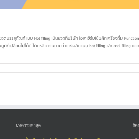
ขวดบรรจุภัณฑ์แบบ Hot filling เป็นขวดที่บริษัท โอเคเฮิร์บใช้ผลิตเครื่องดื่ม Functi
ี่เปลี่ยนไปได้ดี โดยหลายคนถามว่าการผลิตแบบ hot filling และ cool filling แตกต่
บทความล่าสุด
ติด