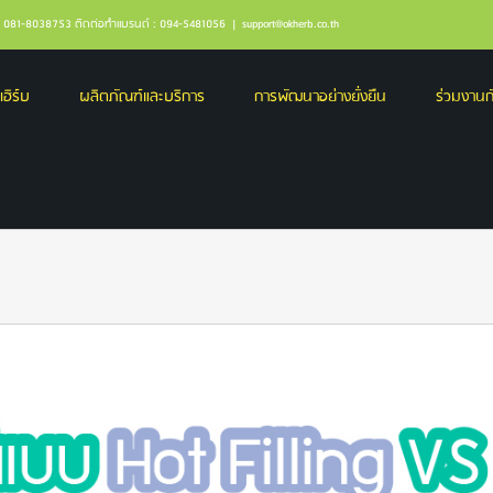
ล : 081-8038753 ติดต่อทำแบรนด์ : 094-5481056
|
support@okherb.co.th
เฮิร์บ
ผลิตภัณฑ์และบริการ
การพัฒนาอย่างยั่งยืน
ร่วมงานกั