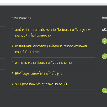
บทความล่าสุด
ติด
ลดน้ำหนัก ลดโรคไขมันพอกตับ คือสัญญาณเตือนสุขภาพ
บริ
เมตาบอลิกที่ไม่ควรมองข้าม
การนอนหลับ คือการลงทุนเพื่อคงประสิทธิภาพสมองและ
ความจำในระยะยาว
อาการ เบาหวาน สัญญาณเตือนจากร่างกาย
HPV ในผู้ชายเสี่ยงโรคร้ายโดยไม่รู้ตัว
5 เมนูควรเลี่ยง เพื่อ สุขภาพดี และอายุยืน