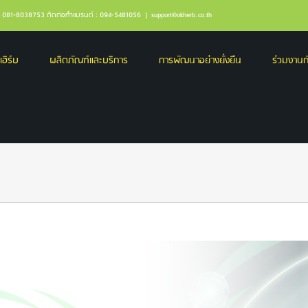
ล : 081-8038753 ติดต่อทำแบรนด์ : 094-5481056
|
support@okherb.co.th
เฮิร์บ
ผลิตภัณฑ์และบริการ
การพัฒนาอย่างยั่งยืน
ร่วมงานกั