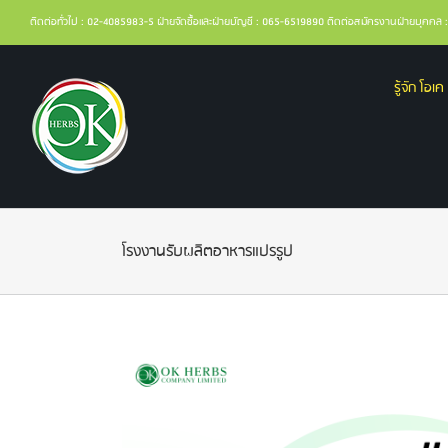
ติดต่อทั่วไป : 02-4085983-5 ฝ่ายจัดซื้อและฝ่ายบัญชี : 065-6519890 ติดต่อสมัครงานฝ่ายบุคค
รู้จัก โอเค 
โรงงานรับผลิตอาหารแปรรูป