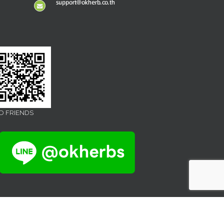
support@okherb.co.th
D FRIENDS
Facebook