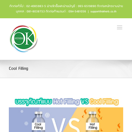
ติดต่อทั่วไป : 02-4085983-5 ฝ่ายจัดซื้อและฝ่ายบัญชี : 065-6519890 ติดต่อสมัครงานฝ่าย
บุคคล : 081-8038753 ติดต่อทำแบรนด์ : 094-5481056
|
support@okherb.co.th
Cool Filling