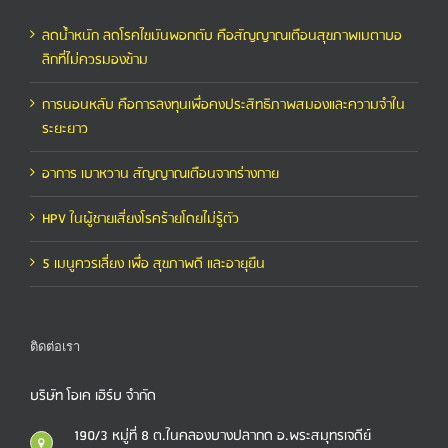
ลดน้ำหนัก ลดโรคไขมันพอกตับ คือสัญญาณเตือนสุขภาพเมตาบอ
ลิกที่ไม่ควรมองข้าม
การนอนหลับ คือการลงทุนเพื่อคงประสิทธิภาพสมองและความจำใน
ระยะยาว
อาการ เบาหวาน สัญญาณเตือนจากร่างกาย
HPV ในผู้ชายเสี่ยงโรคร้ายโดยไม่รู้ตัว
5 เมนูควรเลี่ยง เพื่อ สุขภาพดี และอายุยืน
ติดต่อเรา
บริษัท โอเค เฮิร์บ จำกัด
190/3 หมู่ที่ 8 ต.ในคลองบางปลากด อ.พระสมุทรเจดีย์