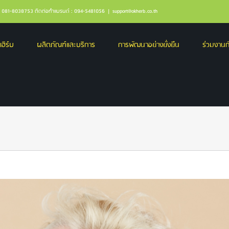
ล : 081-8038753 ติดต่อทำแบรนด์ : 094-5481056
|
support@okherb.co.th
เฮิร์บ
ผลิตภัณฑ์และบริการ
การพัฒนาอย่างยั่งยืน
ร่วมงานกั