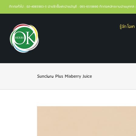
ติดต่อทั่วไป : 02-4085983-5 ฝ่ายจัดซื้อและฝ่ายบัญชี : 065-6519890 ติดต่อสมัครงานฝ่ายบุคค
รู้จัก โอเค 
Sunclara Plus Mixberry Juice