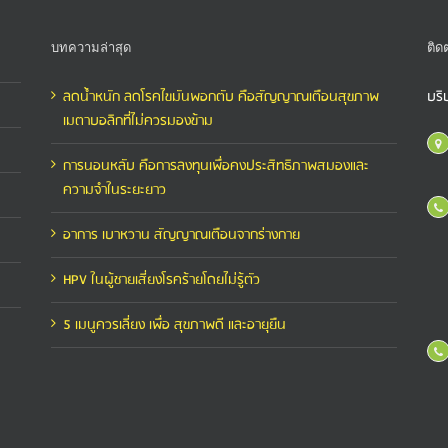
บทความล่าสุด
ติด
ลดน้ำหนัก ลดโรคไขมันพอกตับ คือสัญญาณเตือนสุขภาพ
บริ
เมตาบอลิกที่ไม่ควรมองข้าม
การนอนหลับ คือการลงทุนเพื่อคงประสิทธิภาพสมองและ
ความจำในระยะยาว
อาการ เบาหวาน สัญญาณเตือนจากร่างกาย
HPV ในผู้ชายเสี่ยงโรคร้ายโดยไม่รู้ตัว
5 เมนูควรเลี่ยง เพื่อ สุขภาพดี และอายุยืน