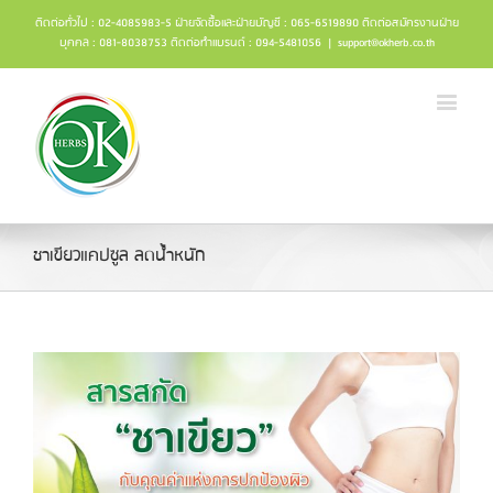
ติดต่อทั่วไป : 02-4085983-5 ฝ่ายจัดซื้อและฝ่ายบัญชี : 065-6519890 ติดต่อสมัครงานฝ่าย
บุคคล : 081-8038753 ติดต่อทำแบรนด์ : 094-5481056
|
support@okherb.co.th
ชาเขียวแคปซูล ลดน้ําหนัก