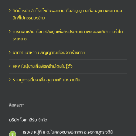
ลดน้ำหนัก ลดโรคไขมันพอกตับ คือสัญญาณเตือนสุขภาพเมตาบอ
ลิกที่ไม่ควรมองข้าม
การนอนหลับ คือการลงทุนเพื่อคงประสิทธิภาพสมองและความจำใน
ระยะยาว
อาการ เบาหวาน สัญญาณเตือนจากร่างกาย
HPV ในผู้ชายเสี่ยงโรคร้ายโดยไม่รู้ตัว
5 เมนูควรเลี่ยง เพื่อ สุขภาพดี และอายุยืน
ติดต่อเรา
บริษัท โอเค เฮิร์บ จำกัด
190/3 หมู่ที่ 8 ต.ในคลองบางปลากด อ.พระสมุทรเจดีย์