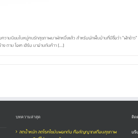
บความนิยมในหมู่คนรักสุขภาพมาพักหนึ่งแล้ว สำหรับผักพื้นบ้านที่มีชื่อว่า "ฟักข้าว" เชื
้าง ตาม โอเค เฮิร์บ มาอ่านกันค้าา [...]
บทความล่าสุด
ติด
ลดน้ำหนัก ลดโรคไขมันพอกตับ คือสัญญาณเตือนสุขภาพ
บริ