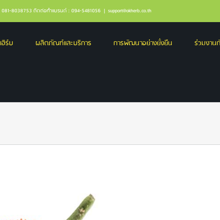
ล : 081-8038753 ติดต่อทำแบรนด์ : 094-5481056
|
support@okherb.co.th
เฮิร์บ
ผลิตภัณฑ์และบริการ
การพัฒนาอย่างยั่งยืน
ร่วมงานกั