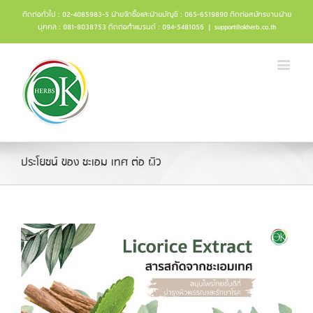
ติดต่อทั่วไป : 02-4085983-5 ฝ่ายจัดซื้อและฝ่ายบัญชี : 065-6519890 ติดต่อสมัครงานฝ่าย
บุคคล : 081-8038753 ติดต่อทำแบรนด์ : 094-5481056
|
support@okherb.co.th
ประโยชน์ ของ ชะเอม เทศ ต่อ ผิว