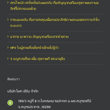
ลดน้ำหนัก ลดโรคไขมันพอกตับ คือสัญญาณเตือนสุขภาพเมตาบอ
ลิกที่ไม่ควรมองข้าม
การนอนหลับ คือการลงทุนเพื่อคงประสิทธิภาพสมองและความจำใน
ระยะยาว
อาการ เบาหวาน สัญญาณเตือนจากร่างกาย
HPV ในผู้ชายเสี่ยงโรคร้ายโดยไม่รู้ตัว
5 เมนูควรเลี่ยง เพื่อ สุขภาพดี และอายุยืน
ติดต่อเรา
บริษัท โอเค เฮิร์บ จำกัด
190/3 หมู่ที่ 8 ต.ในคลองบางปลากด อ.พระสมุทรเจดีย์
จ.สมุทรปราการ ,10290