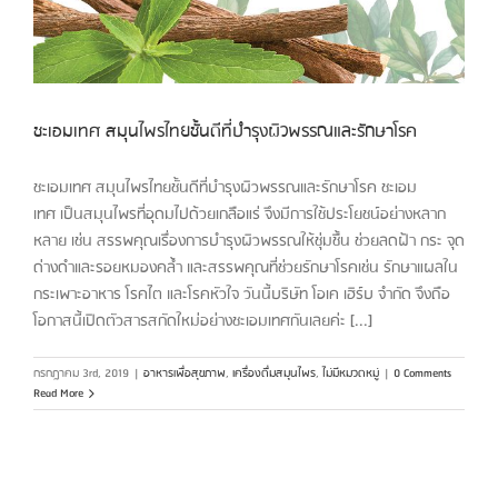
ชะเอมเทศ สมุนไพรไทยชั้นดีที่บำรุงผิวพรรณและรักษาโรค
ชะเอมเทศ สมุนไพรไทยชั้นดีที่บำรุงผิวพรรณและรักษาโรค ชะเอม
เทศ เป็นสมุนไพรที่อุดมไปด้วยเกลือแร่ จึงมีการใช้ประโยชน์อย่างหลาก
หลาย เช่น สรรพคุณเรื่องการบำรุงผิวพรรณให้ชุ่มชื้น ช่วยลดฝ้า กระ จุด
ด่างดำและรอยหมองคล้ำ และสรรพคุณที่ช่วยรักษาโรคเช่น รักษาแผลใน
กระเพาะอาหาร โรคไต และโรคหัวใจ วันนี้บริษัท โอเค เฮิร์บ จำกัด จึงถือ
โอกาสนี้เปิดตัวสารสกัดใหม่อย่างชะเอมเทศกันเลยค่ะ [...]
กรกฎาคม 3rd, 2019
|
อาหารเพื่อสุขภาพ
,
เครื่องดื่มสมุนไพร
,
ไม่มีหมวดหมู่
|
0 Comments
Read More