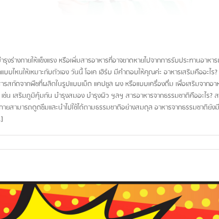
บำรุงร่างกายให้แข็งแรง หรือเพิ่มสารอาหารที่อาจขาดหายไปจากการรับประทานอาหา
บบไหนให้เหมาะกับตัวเอง วันนี้ โอเค เฮิร์บ มีคำตอบให้คุณค่ะ อาหารเสริมคืออะไร?
รสกัดจากพืชที่ผลิตในรูปแบบเม็ด แคปซูล ผง หรือแบบเครื่องดื่ม เพื่อเสริมจากอาหารห
เช่น เสริมภูมิคุ้มกัน บำรุงสมอง บำรุงผิว ฯลฯ สารอาหารจากธรรมชาติคืออะไร? 
่งร่างกายสามารถดูดซึมและนำไปใช้ได้ตามธรรมชาติอย่างสมดุล อาหารจากธรรมชาติยังม
.]