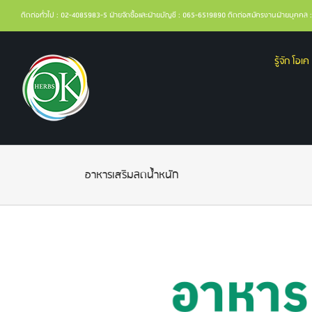
ติดต่อทั่วไป : 02-4085983-5 ฝ่ายจัดซื้อและฝ่ายบัญชี : 065-6519890 ติดต่อสมัครงานฝ่ายบุคค
รู้จัก โอเค 
อาหารเสริมลดน้ําหนัก