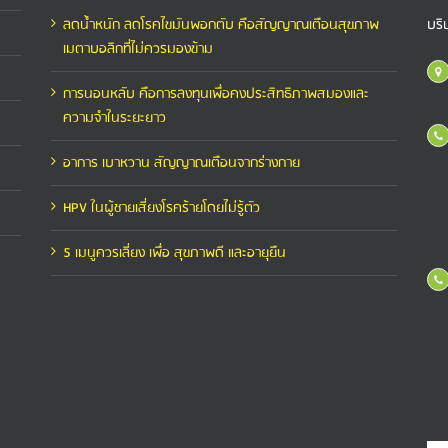
ลดน้ำหนัก ลดโรคไขมันพอกตับ คือสัญญาณเตือนสุขภาพ
บริ
เมตาบอลิกที่ไม่ควรมองข้าม
การนอนหลับ คือการลงทุนเพื่อคงประสิทธิภาพสมองและ
ความจำในระยะยาว
อาการ เบาหวาน สัญญาณเตือนจากร่างกาย
HPV ในผู้ชายเสี่ยงโรคร้ายโดยไม่รู้ตัว
5 เมนูควรเลี่ยง เพื่อ สุขภาพดี และอายุยืน