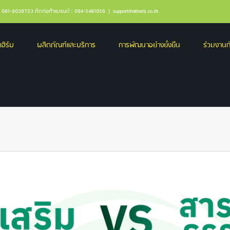
ล : 081-8038753 ติดต่อทำแบรนด์ : 094-5481056
|
support@okherb.co.th
เฮิร์บ
ผลิตภัณฑ์และบริการ
การพัฒนาอย่างยั่งยืน
ร่วมงานกั