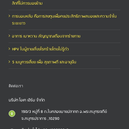
ลิกที่ไม่ควรมองข้าม
การนอนหลับ คือการลงทุนเพื่อคงประสิทธิภาพสมองและความจำใน
ระยะยาว
อาการ เบาหวาน สัญญาณเตือนจากร่างกาย
HPV ในผู้ชายเสี่ยงโรคร้ายโดยไม่รู้ตัว
5 เมนูควรเลี่ยง เพื่อ สุขภาพดี และอายุยืน
ติดต่อเรา
บริษัท โอเค เฮิร์บ จำกัด
190/3 หมู่ที่ 8 ต.ในคลองบางปลากด อ.พระสมุทรเจดีย์
จ.สมุทรปราการ ,10290