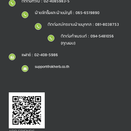
ติดต่อทั่วไป : 02-4085983-5
ฝ่ายจัดซื้อและฝ่ายบัญชี : 065-6519890
ติดต่อสมัครงานฝ่ายบุคคล : 081-8038753
ติดต่อทำแบรนด์ : 094-5481056
(คุณเอม)
แฟกซ์ : 02-408-5986
support@okherb.co.th