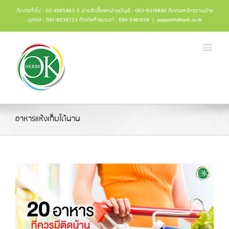
ติดต่อทั่วไป : 02-4085983-5 ฝ่ายจัดซื้อและฝ่ายบัญชี : 065-6519890 ติดต่อสมัครงานฝ่าย
บุคคล : 081-8038753 ติดต่อทำแบรนด์ : 094-5481056
|
support@okherb.co.th
อาหารแห้งเก็บได้นาน