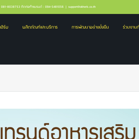
ล : 081-8038753 ติดต่อทำแบรนด์ : 094-5481056
|
support@okherb.co.th
เฮิร์บ
ผลิตภัณฑ์และบริการ
การพัฒนาอย่างยั่งยืน
ร่วมงานกั