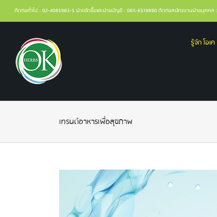
ติดต่อทั่วไป : 02-4085983-5 ฝ่ายจัดซื้อและฝ่ายบัญชี : 065-6519890 ติดต่อสมัครงานฝ่ายบุคค
รู้จัก โอเค 
เทรนด์อาหารเพื่อสุขภาพ