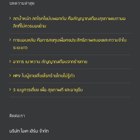
บทความล่าสุด
ลดน้ำหนัก ลดโรคไขมันพอกตับ คือสัญญาณเตือนสุขภาพเมตาบอ
ลิกที่ไม่ควรมองข้าม
การนอนหลับ คือการลงทุนเพื่อคงประสิทธิภาพสมองและความจำใน
ระยะยาว
อาการ เบาหวาน สัญญาณเตือนจากร่างกาย
HPV ในผู้ชายเสี่ยงโรคร้ายโดยไม่รู้ตัว
5 เมนูควรเลี่ยง เพื่อ สุขภาพดี และอายุยืน
ติดต่อเรา
บริษัท โอเค เฮิร์บ จำกัด