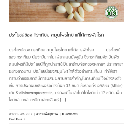
ประโยชน์ของ กระเทียม สมุนไพรไทย แก้ได้สารพัดโรค
ประโยชน์ของ กระเทียม สมุนไพรไทย แก้ได้สารพัดโรค ประโยชน์
ของ กระเทียม นับว่ามีมากไม่แพ้ยาแผนปัจจุบัน ซึ่งกระเทียมจัดเป็นพืช
สมุนไพรที่มีประโยชน์ที่ถูกนำมาใช้เป็นยารักษาโรคของหลายๆ ประเทศมา
อย่างยาวนาน ประโยชน์ของสมุนไพรใกล้ตัวอย่างกระเทียม ทำให้เรา
ทราบว่าธรรมชาติมีการผสมผสานสารสำคัญในกระเทียมไว้อย่างลงตัว
เช่น สารประกอบซัลเฟอร์อย่างน้อย 33 ชนิด ซึ่งรวมถึง อัลลิซิน (Allicin)
และ S-allylmercaptocystein, กรดอะมิโนและไกลโคไซด์กว่า 17 ชนิด, เอ็น
ไซม์หลากหลายชนิด และเกลือแร่ [...]
มกราคม 4th, 2017
|
อาหารเพื่อสุขภาพ
|
0 Comments
Read More