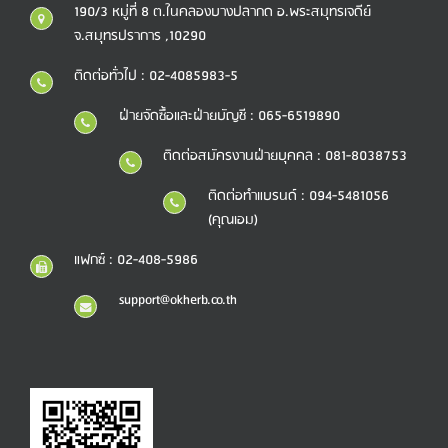
190/3 หมู่ที่ 8 ต.ในคลองบางปลากด อ.พระสมุทรเจดีย์
จ.สมุทรปราการ ,10290
ติดต่อทั่วไป : 02-4085983-5
ฝ่ายจัดซื้อและฝ่ายบัญชี : 065-6519890
ติดต่อสมัครงานฝ่ายบุคคล : 081-8038753
ติดต่อทำแบรนด์ : 094-5481056
(คุณเอม)
แฟกซ์ : 02-408-5986
support@okherb.co.th