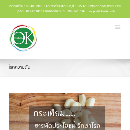
ติดต่อทั่วไป : 02-4085983-5 ฝ่ายจัดซื้อและฝ่ายบัญชี : 065-6519890 ติดต่อสมัครงานฝ่าย
บุคคล : 081-8038753 ติดต่อทำแบรนด์ : 094-5481056
|
support@okherb.co.th
โรคความดัน