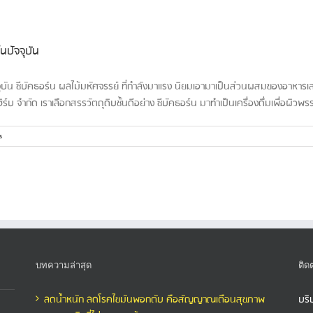
นปัจจุบัน
บัน ซีบัคธอร์น ผลไม้มหัศจรรย์ ที่กำลังมาแรง นิยมเอามาเป็นส่วนผสมของอาหารเสริ
ิร์บ จำกัด เราเลือกสรรวัตถุดิบชั้นดีอย่าง ซีบัคธอร์น มาทำเป็นเครื่องดื่มเพื่อผิวพรร
s
บทความล่าสุด
ติด
ลดน้ำหนัก ลดโรคไขมันพอกตับ คือสัญญาณเตือนสุขภาพ
บริ