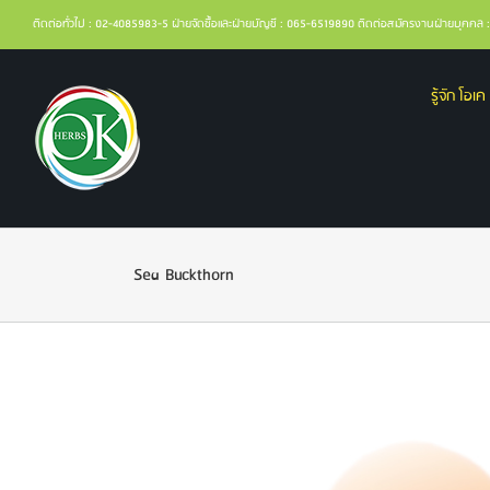
ติดต่อทั่วไป : 02-4085983-5 ฝ่ายจัดซื้อและฝ่ายบัญชี : 065-6519890 ติดต่อสมัครงานฝ่ายบุคค
รู้จัก โอเค 
Sea Buckthorn