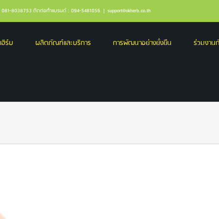
ล : 081-8038753 ติดต่อทำแบรนด์ : 094-5481056
|
support@okherb.co.th
เฮิร์บ
ผลิตภัณฑ์และบริการ
การพัฒนาอย่างยั่งยืน
ร่วมงานกั