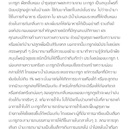
มะกรูด พืชกลิ่นหอม บำรุงสุขภาพและความงาม มะกรูด เป็นสมุนไพรที่
นิยมปลูกอยู่ภายในบ้านและ ใช้กันมาตั้งแต่ในสมัยโบราณ ไม่ว่าจะนำมา
ใช้ในการทำอาหาร เนื่องจาก ใบ และผล มีน้ำมันหอมระเหยที่ให้กลิ่นหอม
ช่วยในการดับกลิ่นคาว และเพิ่มรสให้แก่อาหารได้เป็นอย่างดี รวมถึงมี
องค์ประกอบของสารสำคัญหลายชนิดที่มีคุณสมบัติทางยา และ
คุณสมบัติทางด้านความสวยความงาม ช่วยบำรุงสุขภาพเสริมความงาม
หรือแม้แต่นำมาปลูกเพื่อเป็นสิริมงคล นอกจากนี้มะกรูดยังมีประโยชน์และ
สรรพคุณดี ๆ อีกมากมายที่ไม่ควรมองข้าม เรามาทำความรู้จักกับเจ้าพืช
สมุนไพรผิวขุรขระชนิดนี้กันให้ดีขึ้นกว่าเดิมดีกว่า ประโยชน์ของมะกรูด 1.
ผ่อนคลายความเครียด มะกรูดมีกลิ่นหอมซึ่งจะช่วยสร้างความผ่อน
คลายได้ดี โดยเฉพาะน้ำมันหอมระเหยจากมะกรูด แต่ควรเลือกที่มีความ
เข้มข้นไม่เกิน 1% เพราะนั่นอาจก่อให้เกิดการระคายเคืองได้ หรือจะสูดดม
จากผิวมะกรูดเลยก็ได้เหมือนกัน สำหรับใครที่มักจะมีเรื่องให้ต้องกังวล
หรือเคร่งเครียดบ่อยๆ ลองสูดดมกลิ่นหอมของมะกรูดดูแล้วจะพบว่ามัน
ช่วยได้มากจริงๆ 2. แก้อาการช้ำใน ไม่ได้มีแต่ใบบัวบกเท่านั้นที่สามารถแก้
อาการช้ำในได้ มะกรูดก็สามารถรักษาอาการช้ำในและฟื้นฟูสุขภาพ
ร่างกายให้แข็งแรงขึ้นได้เหมือนกัน โดยเฉพาะผู้ที่มีอาการอาเจียนเป็นเลือด
มะกรูดจะสามารถบรรเทาอาการให้ดีขึ้นภายในเวลาสั้นๆ 3. ลดอาการจุก
เสียด นำมะกรูดมาฝานเป็นชิ้นเล็กๆเติมการบูรลงไป นำไปชงในน้ำเดือด