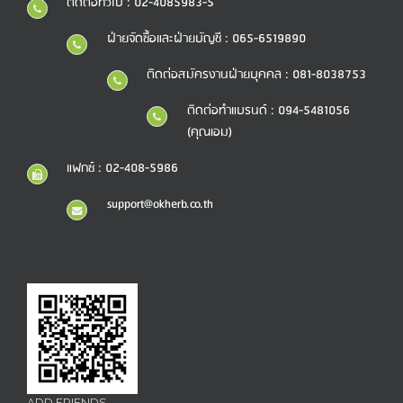
ติดต่อทั่วไป : 02-4085983-5
ฝ่ายจัดซื้อและฝ่ายบัญชี : 065-6519890
ติดต่อสมัครงานฝ่ายบุคคล : 081-8038753
ติดต่อทำแบรนด์ : 094-5481056
(คุณเอม)
แฟกซ์ : 02-408-5986
support@okherb.co.th
ADD FRIENDS