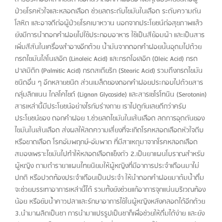
ป่วยโรคหัวใจและหลอดเลือด ช่วยลดระดับไขมันในเลือด ระดับความดัน
โลหิต และอาจดีต่อผู้ป่วยโรคเบาหวาน นอกจากประโยชน์ต่อสุขภาพแล้ว
ยังมีการนำดอกคำฝอยไปใช้ประกอบอาหาร ใช้เป็นสีย้อมผ้า และเป็นสาร
เพิ่มสีสันในเครื่องสำอางอีกด้วย น้ำมันจากดอกคำฝอยนั้นอุดมไปด้วย
กรดไขมันไลโนเลอิก (Linoleic Acid) และกรดโอเลอิก (Oleic Acid) กรด
ปาลมิติก (Palmitic Acid) กรดสเตียริก (Stearic Acid) รวมถึงกรดไขมัน
ชนิดอื่น ๆ อีกหลายชนิด ส่วนเมล็ดของดอกคำฝอยประกอบไปด้วยสาร
กลุ่มลิกแนน ไกลโคไซด์ (Lignan Glycoside) และสารเซโรโทนิน (Serotonin)
สารเหล่านี้มีประโยชน์อย่างไรกับร่างกาย เราไปดูกันเลยดีกว่าครับ
ประโยชน์ของ ดอกคำฝอย 1.ช่วยลดไขมันในเส้นเลือด ลดการอุดตันของ
ไขมันในเส้นเลือด ส่งผลให้ลดความเสี่ยงที่จะเกิดโรคหลอดเลือดหัวใจตีบ
หรือขาดเลือด โรคอัมพฤกษ์-อัมพาต ที่มีสาเหตุมาจากโรคหลอดเลือด
สมองเพราะไขมันไปทำให้หลอดเลือดแข็งตัว 2.เป็นยาแผนโบราณสำหรับ
ผู้หญิง ตามตำรายาแผนไทยนิยมให้ผู้หญิงที่มีอาการประจำเดือนมาไม่
ปกติ หรือปวดท้องประจำเดือนเป็นประจำ ให้นำดอกคำฝอยมาต้มน้ำดื่ม
จะช่วยบรรเทาอาการเหล่านี้ได้ รวมทั้งยังช่วยแก้อาการจุกแน่นบริเวณท้อง
น้อย หรือขับน้ำคาวปลาและรักษาอาการไข้ในผู้หญิงหลังคลอดได้อีกด้วย
3.นำมาผลิตเป็นชา การนำมาแปรรูปเป็นชาก็เพื่อช่วยให้ดื่มได้ง่าย และยัง