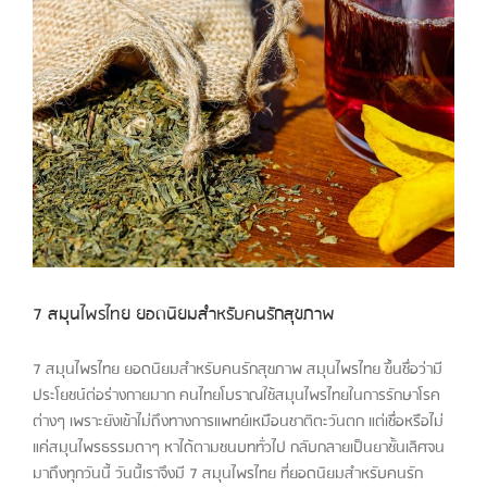
7 สมุนไพรไทย ยอดนิยมสำหรับคนรักสุขภาพ
7 สมุนไพรไทย ยอดนิยมสำหรับคนรักสุขภาพ สมุนไพรไทย ขึ้นชื่อว่ามี
ประโยชน์ต่อร่างกายมาก คนไทยโบราณใช้สมุนไพรไทยในการรักษาโรค
ต่างๆ เพราะยังเข้าไม่ถึงทางการแพทย์เหมือนชาติตะวันตก แต่เชื่อหรือไม่
แค่สมุนไพรธรรมดาๆ หาได้ตามชนบททั่วไป กลับกลายเป็นยาชั้นเลิศจน
มาถึงทุกวันนี้ วันนี้เราจึงมี 7 สมุนไพรไทย ที่ยอดนิยมสำหรับคนรัก