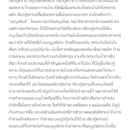
เจียวกู่หลาน สมุนไพรแห่งชีวิต เจียวกู่หลาน กำลังได้รับความนิยมอย่าง
แพร่หลาย โดยเฉพาะการนำมาใช้เพื่อป้องกันยับยั้งและบำบัดโรคหลาย
ชนิด เจียวกู่หลานมีชื่อเรียกหลายชื่อในหลายประเทศ คนไทยเรียกว่า
“เบญจขันธ์” โดยสถาบันวิจัยสมุนไพร กรมวิทยาศาสตร์การแพทย์ และ
องค์การเภสัชกรรม ได้มีโครงการวิจัยที่จะพัฒนาเจียวกู่หลานให้เป็น
สมุนไพรต้านโรคอีกประเภทหนึ่ง งานวิจัยในห้องทดลองทางวิทยาศาสตร์
พบว่ามีสารที่มีฤทธิ์ต้านอนุมูลอิสระ ช่วยให้นอนหลับ ลดระดับไขมันใน
เลือด เสริมระบบภูมิคุ้มกัน ยับยั้งการเจริญของเซลล์มะเร็งบางชนิด ต้าน
การอักเสบ และลดระดับความดันโลหิตสูง รวมทั้ง ลดระดับน้ำตาลใน
เลือด โดยส่วนประกอบที่สำคัญอันหนึ่งก็คือ ซาโปนิน ที่มีอยู่ในเจียวกู่
หลาน มีคุณสมบัติในการลดอาการป่วยจากโรคตับอักเสบและโรคเบา
หวาน โดยเข้าไปช่วยกระตุ้นสร้างอินซูลินจากตับอ่อน จึงช่วยลดน้ำตาลใน
กระแสเลือดได้ ประโยชน์ของเจียวกู่หลาน เจียวกู่หลานเป็นสมุนไพรที่
สามารถช่วยเสริมสร้างภูมิต้านทานโรคให้กับร่างกายได้ เพราะช่วยทำให้
การทำงานของระบบน้ำเหลืองดีขึ้น โดยการสร้างเม็ดเลือดขาวสำหรับ
กำจัดเชื้อโรคภายในร่างกาย จึงทำให้ร่างกายแข็งแรง หายอ่อนเพลีย มีภูมิ
ต้านทานมากขึ้น และยังช่วยป้องกันฤทธิ์ทางชีวภาพของรังสีแกมม่าในการ
ทำลายเม็ดเลือดขาว ทำลายระบบภูมิคุ้มกันได้ด้วย เจียวกู่หลานมี
คุณสมบัติในการต่อต้านอนุมูลอิสระในร่างกาย ซึ่งอนุมูลอิสระนั้นเป็น