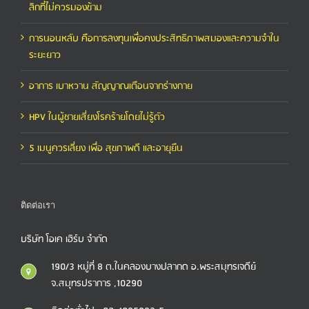
ลิกที่ไม่ควรมองข้าม
การนอนหลับ คือการลงทุนเพื่อคงประสิทธิภาพสมองและความจำใน
ระยะยาว
อาการ เบาหวาน สัญญาณเตือนจากร่างกาย
HPV ในผู้ชายเสี่ยงโรคร้ายโดยไม่รู้ตัว
5 เมนูควรเลี่ยง เพื่อ สุขภาพดี และอายุยืน
ติดต่อเรา
บริษัท โอเค เฮิร์บ จำกัด
190/3 หมู่ที่ 8 ต.ในคลองบางปลากด อ.พระสมุทรเจดีย์
จ.สมุทรปราการ ,10290