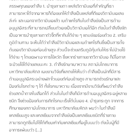
สรรพคุณของตำลึง 1. บำรุงสายตา แหล่งวิตามินเอที่สำคัญที่เรา
สามารถหาได้จากอาหารก็ต้องยกให้ตำลึงเป็นแหล่งที่ดีของวิตามินเอเลย
ล่ะค่ะ และนอกจากวิตามินเอแล้ว เบต้าแคโรทีนในตำลึงยังเป็นสารต้าน
อนุมูลอิสระที่สามารถเปลี่ยนตัวเองเป็นวิตามินเอได้อีก ดังนั้นตำลึงจึงจัด
เป็นอาหารบำรุงสายตาตัวจี๊ดที่หากินได้ง่าย ๆ แถมยังอร่อยด้วย 2. เสริม
ภูมิต้านทาน จะเห็นได้ว่าตำลึงมีวิตามินเอและเบต้าแคโรทีนซึ่งเป็นสารตั้ง
ต้นของวิตามินเอค่อนข้างสูง ส่วนนี้จะช่วยเสริมภูมิคุ้มกันให้เราไม่ป่วยไข้
ได้ง่าย ๆ โดยเฉพาะอาการไข้หวัด ซึ่งหากร่างกายขาดวิตามินเอ ก็มีโอกาส
จะป่วยไข้ได้ง่ายเลยนะคะ 3. ตำลึงรักษาเบาหวาน สถาบันโภชนาการ
มหาวิทยาลัยมหิดล เผยงานวิจัยที่แสดงให้เห็นว่า ตำลึงเป็นผักที่มีสาร
ต้านอนุมูลอิสระอย่างฟลาโวนอยด์ค่อนข้างสูง สามารถช่วยรักษาและ
ป้องกันโรคต่าง ๆ ได้ ทั้งโรคเบาหวาน เนื่องจากมีงานวิจัยที่พบว่าตำลึง
ช่วยลดน้ำตาลในเลือดได้ ส่วนในใบตำลึงก็มีสารต้านอนุมูลอิสระอยู่หลาย
ชนิด จึงช่วยป้องกันการเกิดโรคมะเร็งได้นั่นเอง 4. บำรุงกระดูก จากการ
ศึกษาของสถาบันโภชนาการ มหาวิทยาลัยมหิดล พบว่า ใบตำลึงมี
แคลเซียมสูง และแคลเซียมจากตำลึงยังเป็นแคลเซียมชนิดที่ร่างกาย
สามารถดูดซึมไปใช้ได้เทียบเท่ากับแคลเซียมที่อยู่ในนมวัว ดังนั้นผู้ที่มี
อาการแพ้นมวัว [...]