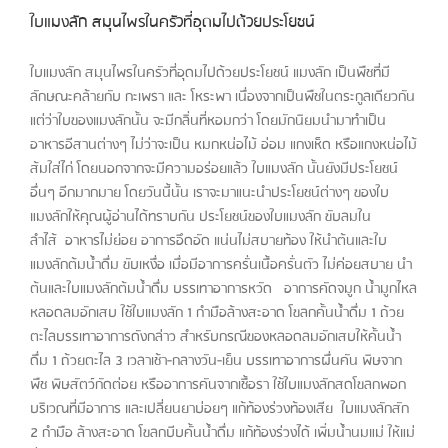
ใบแมงลัก สมุนไพรในครัวที่อุดมไปด้วยประโยชน์
ใบแมงลัก สมุนไพรในครัวที่อุดมไปด้วยประโยชน์ แมงลัก เป็นพืชที่มี
ลักษณะคล้ายกับ กะเพรา และ โหระพา เนื่องจากเป็นพืชในตระกูลเดียวกัน
แต่ว่าใบของแมงลักนั้น จะมีกลิ่นที่หอมกว่า โดยมักนิยมนำมาทำเป็น
อาหารอีสานต่างๆ ไม่ว่าจะเป็น หมกหน่อไม้ อ่อม แกงเห็ด หรือแกงหน่อไม้
ส้มใส่ไก่ โดยนอกจากจะมีความอร่อยแล้ว ใบแมงลัก นั้นยังมีประโยชน์
อื่นๆ อีกมากมาย โดยวันนี้นั้น เราจะมาแนะนำประโยชน์ต่างๆ ของใบ
แมงลักให้คุณผู้อ่านได้ทราบกัน ประโยชน์ของใบแมงลัก ขับลมใน
ลำไส้ อาหารไม่ย่อย อาการอึดอัด แน่นไม่สบายท้อง ให้นำต้นและใบ
แมงลักต้มน้ำดื่ม ขับเหงื่อ เมื่อมีอาการครั่นเนื้อครั่นตัว ไม่ค่อยสบาย นำ
ต้นและใบแมงลักต้มน้ำดื่ม บรรเทาอาการหวัด อาการคัดจมูก น้ำมูกไหล
หลอดลมอักเสบ ใช้ใบแมงลัก 1 กำมือล้างสะอาด โขลกคั้นน้ำดื่ม 1 ถ้วย
ตะไลบรรเทาอาการดังกล่าว สำหรับกรณีของหลอดลมอักเสบให้คั้นน้ำ
ดื่ม 1 ถ้วยตะไล 3 เวลาเช้า-กลางวัน-เย็น บรรเทาอาการผื่นคัน พิษจาก
พืช พิษสัตว์กัดต่อย หรืออาการคันจากเชื้อรา ใช้ใบแมงลักสดโขลกพอก
บริเวณที่มีอาการ และเปลี่ยนยาบ่อยๆ แก้ท้องร่วงท้องเสีย ใบแมงลักสัก
2 กำมือ ล้างสะอาด โขลกบีบคั้นน้ำดื่ม แก้ท้องร่วงได้ เพิ่มน้ำนมแม่ ให้แม่