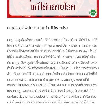
มะตูม สมุนไพรไทยขนานแท้ แก้ได้หลายโรค
มะตูม สมุนไพรไทยขนานแท้ แก้ได้หลายโรค น้ำผลไม้ไทย มีทั้งน้ำผลไม้ที่
ได้จากผลไม้ไทยและต่างประเทศ เช่น น้ำแอปเปิ้ล เสาวรส (กะทกรก) หรือ
น้ำผลไม้ที่ได้จากผลไม้จีน ซึ่งรวมทั้งดอกไม้และใบไม้ด้วย และยังมีน้ำผล
ไม้น้ำสมุนไพรอีกหลากหลายชนิดให้เลือกดื่มตามความชอบ หนึ่งในนั้น
คือ มะตูม พืชสมุนไพรที่คนไทยต่างรู้จักกันเป็นอย่างดี และนิยมนำผลมา
ทำเป็นเครื่องดื่มตั้งแต่อดีตจนถึงปัจจุบัน น้ำมะตูมนั้นมีรสชาติหวานหอม
ช่วยแก้กระหายได้ดี นอกจากนี้มะตูมยังมีสารสำคัญหลากหลายชนิดที่ให้
คุณค่าทางด้านการรักษาและบำรุงสุขภาพ ในผลมะตูมพบสารที่มี
ลักษณะเป็นเมือก เคติน แทนนิน น้ำมันหอมระเหย และสารที่มีรสขม ส่วน
ในรากมะตูมพบสารสเตียรอยดัล-อัลกาลอยด์ และคูมรินสารเหล่านี้มี
ประโยชน์ต่อร่างกาย ช่วยต่อต้านการเจริญเติบโตของเชื้อแบคทีเรีย ช่วย
ต้านไวรัส เชื้อมาลาเรีย ช่วยฆ่าพยาธิ ยับยั้งการหดเกร็งของลำไส้ ช่วย