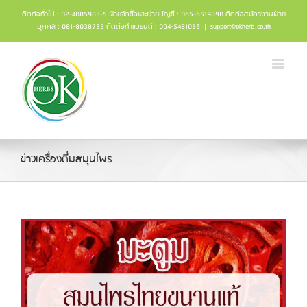
ติดต่อทั่วไป : 02-4085983-5 ฝ่ายจัดซื้อและฝ่ายบัญชี : 065-6519890 ติดต่อสมัครงานฝ่าย
บุคคล : 081-8038753 ติดต่อทำแบรนด์ : 094-5481056
|
support@okherb.co.th
ข่าวเครื่องดื่มสมุนไพร