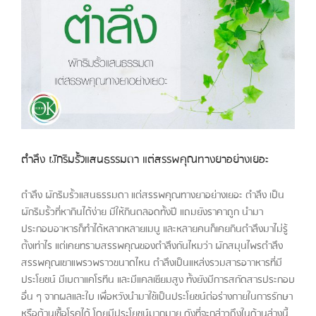
ตำลึง ผักริมรั้วแสนธรรมดา แต่สรรพคุณทางยาอย่างเยอะ
ตำลึง ผักริมรั้วแสนธรรมดา แต่สรรพคุณทางยาอย่างเยอะ ตำลึง เป็น
ผักริมรั้วที่หากินได้ง่าย มีให้กินตลอดทั้งปี แถมยังราคาถูก นำมา
ประกอบอาหารก็ทำได้หลากหลายเมนู และหลายคนก็เคยกินตำลึงมาไม่รู้
ตั้งเท่าไร แต่เคยทราบสรรพคุณของตำลึงกันไหมว่า ผักสมุนไพรตำลึง
สรรพคุณเขาแพรวพราวขนาดไหน ตำลึงเป็นแหล่งรวมสารอาาหารที่มี
ประโยชน์ มีเบตาแคโรทีน และมีแคลเซียมสูง ทั้งยังมีการสกัดสารประกอบ
อื่น ๆ จากผลและใบ เพื่อหวังนำมาใช้เป็นประโยชน์ต่อร่างกายในการรักษา
หรือต้านเชื้อโรคได้ โดยมีประโยชน์มากมาย ดังที่จะกล่าวถึงในด้านล่างนี้