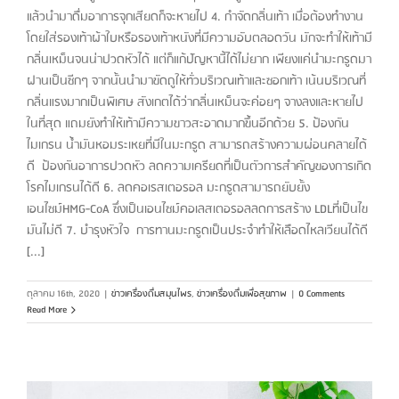
แล้วนำมาดื่มอาการจุกเสียดก็จะหายไป 4. กำจัดกลิ่นเท้า เมื่อต้องทำงาน
โดยใส่รองเท้าผ้าใบหรือรองเท้าหนังที่มีความอับตลอดวัน มักจะทำให้เท้ามี
กลิ่นเหม็นจนน่าปวดหัวได้ แต่ก็แก้ปัญหานี้ได้ไม่ยาก เพียงแค่นำมะกรูดมา
ฝานเป็นซีกๆ จากนั้นนำมาขัดถูให้ทั่วบริเวณเท้าและซอกเท้า เน้นบริเวณที่
กลิ่นแรงมากเป็นพิเศษ สังเกตได้ว่ากลิ่นเหม็นจะค่อยๆ จางลงและหายไป
ในที่สุด แถมยังทำให้เท้ามีความขาวสะอาดมากขึ้นอีกด้วย 5. ป้องกัน
ไมเกรน น้ำมันหอมระเหยที่มีในมะกรูด สามารถสร้างความผ่อนคลายได้
ดี ป้องกันอาการปวดหัว ลดความเครียดที่เป็นตัวการสำคัญของการเกิด
โรคไมเกรนได้ดี 6. ลดคอเรสเตอรอล มะกรูดสามารถยับยั้ง
เอนไซม์HMG-CoA ซึ่งเป็นเอนไซม์คอเลสเตอรอลลดการสร้าง LDLที่เป็นไข
มันไม่ดี 7. บำรุงหัวใจ การทานมะกรูดเป็นประจำทำให้เลือดไหลเวียนได้ดี
[...]
ตุลาคม 16th, 2020
|
ข่าวเครื่องดื่มสมุนไพร
,
ข่าวเครื่องดื่มเพื่อสุขภาพ
|
0 Comments
Read More