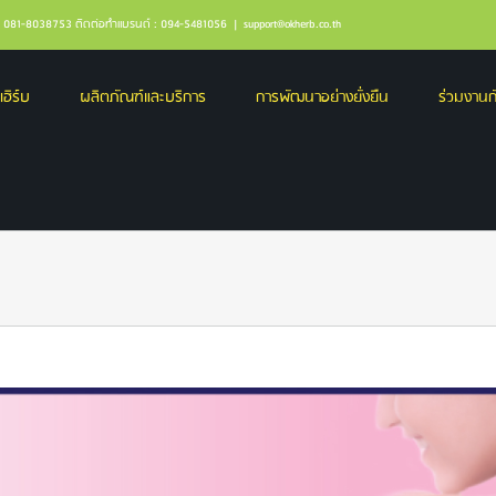
ล : 081-8038753 ติดต่อทำแบรนด์ : 094-5481056
|
support@okherb.co.th
เฮิร์บ
ผลิตภัณฑ์และบริการ
การพัฒนาอย่างยั่งยืน
ร่วมงานกั