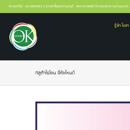
ติดต่อทั่วไป : 02-4085983-5 ฝ่ายจัดซื้อและฝ่ายบัญชี : 065-6519890 ติดต่อสมัครงานฝ่ายบุคค
รู้จัก โอเค 
กลูต้าไธโอน ยี่ห้อไหนดี