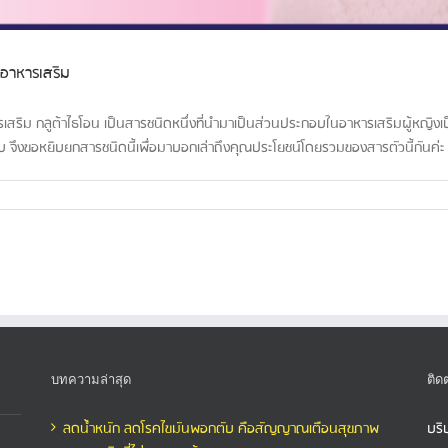
งอาหารเสริม
สริม กลูต้าไธโอน เป็นสารชนิดหนึ่งที่นำมาเป็นส่วนประกอบในอาหารเสริมผู้หญิงเ
ฮิร์บ จึงขอหยิบยกสารชนิดนี้เพื่อมาบอกเล่าถึงคุณประโยชน์โดยรวมของสารตัวนี้กันค่ะ [
บทความล่าสุด
ติด
ลดน้ำหนัก ลดโรคไขมันพอกตับ คือสัญญาณเตือนสุขภาพ
บริ