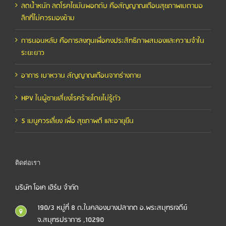
ลดน้ำหนัก ลดโรคไขมันพอกตับ คือสัญญาณเตือนสุขภาพเมตาบอ
ลิกที่ไม่ควรมองข้าม
การนอนหลับ คือการลงทุนเพื่อคงประสิทธิภาพสมองและความจำใน
ระยะยาว
อาการ เบาหวาน สัญญาณเตือนจากร่างกาย
HPV ในผู้ชายเสี่ยงโรคร้ายโดยไม่รู้ตัว
5 เมนูควรเลี่ยง เพื่อ สุขภาพดี และอายุยืน
ติดต่อเรา
บริษัท โอเค เฮิร์บ จำกัด
190/3 หมู่ที่ 8 ต.ในคลองบางปลากด อ.พระสมุทรเจดีย์
จ.สมุทรปราการ ,10290