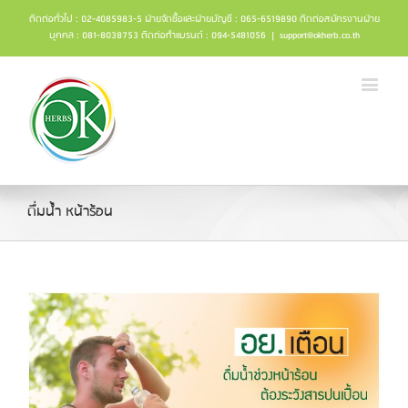
ติดต่อทั่วไป : 02-4085983-5 ฝ่ายจัดซื้อและฝ่ายบัญชี : 065-6519890 ติดต่อสมัครงานฝ่าย
บุคคล : 081-8038753 ติดต่อทำแบรนด์ : 094-5481056
|
support@okherb.co.th
ดื่มน้ำ หน้าร้อน