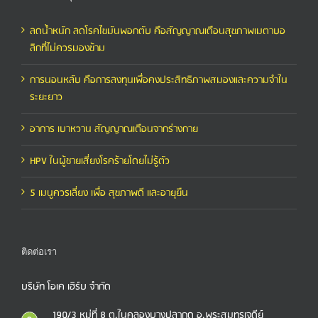
ลดน้ำหนัก ลดโรคไขมันพอกตับ คือสัญญาณเตือนสุขภาพเมตาบอ
ลิกที่ไม่ควรมองข้าม
การนอนหลับ คือการลงทุนเพื่อคงประสิทธิภาพสมองและความจำใน
ระยะยาว
อาการ เบาหวาน สัญญาณเตือนจากร่างกาย
HPV ในผู้ชายเสี่ยงโรคร้ายโดยไม่รู้ตัว
5 เมนูควรเลี่ยง เพื่อ สุขภาพดี และอายุยืน
ติดต่อเรา
บริษัท โอเค เฮิร์บ จำกัด
190/3 หมู่ที่ 8 ต.ในคลองบางปลากด อ.พระสมุทรเจดีย์