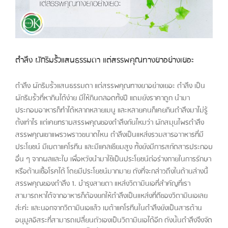
ตำลึง ผักริมรั้วแสนธรรมดา แต่สรรพคุณทางยาอย่างเยอะ
ตำลึง ผักริมรั้วแสนธรรมดา แต่สรรพคุณทางยาอย่างเยอะ ตำลึง เป็น
ผักริมรั้วที่หากินได้ง่าย มีให้กินตลอดทั้งปี แถมยังราคาถูก นำมา
ประกอบอาหารก็ทำได้หลากหลายเมนู และหลายคนก็เคยกินตำลึงมาไม่รู้
ตั้งเท่าไร แต่เคยทราบสรรพคุณของตำลึงกันไหมว่า ผักสมุนไพรตำลึง
สรรพคุณเขาแพรวพราวขนาดไหน ตำลึงเป็นแหล่งรวมสารอาาหารที่มี
ประโยชน์ มีเบตาแคโรทีน และมีแคลเซียมสูง ทั้งยังมีการสกัดสารประกอบ
อื่น ๆ จากผลและใบ เพื่อหวังนำมาใช้เป็นประโยชน์ต่อร่างกายในการรักษา
หรือต้านเชื้อโรคได้ โดยมีประโยชน์มากมาย ดังที่จะกล่าวถึงในด้านล่างนี้
สรรพคุณของตำลึง 1. บำรุงสายตา แหล่งวิตามินเอที่สำคัญที่เรา
สามารถหาได้จากอาหารก็ต้องยกให้ตำลึงเป็นแหล่งที่ดีของวิตามินเอเลย
ล่ะค่ะ และนอกจากวิตามินเอแล้ว เบต้าแคโรทีนในตำลึงยังเป็นสารต้าน
อนุมูลอิสระที่สามารถเปลี่ยนตัวเองเป็นวิตามินเอได้อีก ดังนั้นตำลึงจึงจัด