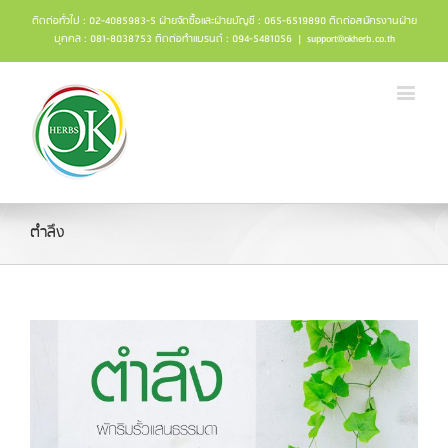
ติดต่อทั่วไป : 02-4085983-5 ฝ่ายจัดซื้อและฝ่ายบัญชี : 065-6519890 ติดต่อสมัครงานฝ่าย
บุคคล : 081-8038753 ติดต่อทำแบรนด์ : 094-5481056
|
support@okherb.co.th
ตำลึง