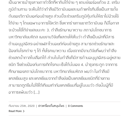
เป็นอาหารบำรุงสายตาตัวจี๊ดที่หากินได้ง่าย ๆ แถมยังอร่อยด้วย 2. เสริม
ภูมิต้านทาน จะเห็นได้ว่าตำลึงมีวิตามินเอและเบต้าแคโรทีนซึ่งเป็นสารตั้ง
ต้นของวิตามินเอค่อนข้างสูง ส่วนนี้จะช่วยเสริมภูมิคุ้มกันให้เราไม่ป่วยไข้
ได้ง่าย ๆ โดยเฉพาะอาการไข้หวัด ซึ่งหากร่างกายขาดวิตามินเอ ก็มีโอกาส
จะป่วยไข้ได้ง่ายเลยนะคะ 3. ตำลึงรักษาเบาหวาน สถาบันโภชนาการ
มหาวิทยาลัยมหิดล เผยงานวิจัยที่แสดงให้เห็นว่า ตำลึงเป็นผักที่มีสาร
ต้านอนุมูลอิสระอย่างฟลาโวนอยด์ค่อนข้างสูง สามารถช่วยรักษาและ
ป้องกันโรคต่าง ๆ ได้ ทั้งโรคเบาหวาน เนื่องจากมีงานวิจัยที่พบว่าตำลึง
ช่วยลดน้ำตาลในเลือดได้ ส่วนในใบตำลึงก็มีสารต้านอนุมูลอิสระอยู่หลาย
ชนิด จึงช่วยป้องกันการเกิดโรคมะเร็งได้นั่นเอง 4. บำรุงกระดูก จากการ
ศึกษาของสถาบันโภชนาการ มหาวิทยาลัยมหิดล พบว่า ใบตำลึงมี
แคลเซียมสูง และแคลเซียมจากตำลึงยังเป็นแคลเซียมชนิดที่ร่างกาย
สามารถดูดซึมไปใช้ได้เทียบเท่ากับแคลเซียมที่อยู่ในนมวัว ดังนั้นผู้ที่มี
อาการแพ้นมวัว [...]
กันยายน 25th, 2020
|
ข่าวเครื่องดื่มสมุนไพร
|
0 Comments
Read More