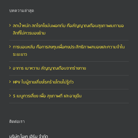
บทความล่าสุด
ลดน้ำหนัก ลดโรคไขมันพอกตับ คือสัญญาณเตือนสุขภาพเมตาบอ
ลิกที่ไม่ควรมองข้าม
การนอนหลับ คือการลงทุนเพื่อคงประสิทธิภาพสมองและความจำใน
ระยะยาว
อาการ เบาหวาน สัญญาณเตือนจากร่างกาย
HPV ในผู้ชายเสี่ยงโรคร้ายโดยไม่รู้ตัว
5 เมนูควรเลี่ยง เพื่อ สุขภาพดี และอายุยืน
ติดต่อเรา
บริษัท โอเค เฮิร์บ จำกัด