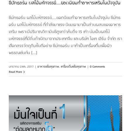
ซีบัคธอร์น ผลไม้มหัศจรรย์....ยอดนิยมทำอาหารเสริมในปัจจุบัน
ซีบัคธอร์น ผลไม้มหัศจรรย์....ยอดนิยมทำอาหารเสริมในปัจจุบัน ซีบัคธ
อร์น ผลไม้มหัศจรรย์ ที่กำลังมาแรง นิยมเอามาเป็นส่วนผสมของอาหาร
เสริม เพราะมีปริมาณวิตามินซีสูงกว่าส้มถึง 15 เท่า นับเป็นผลไม้
มหัศจรรย์ที่มีถิ่นกำเนิดมาจากประเทศจีน และบริษัท โอเค เฮิร์บ จำกัด เรา
เลือกสรรวัตถุดิบชั้นดีอย่าง ซีบัคธอร์น มาทำเป็นเครื่องดื่มเพื่อผิว
พรรณเช่นกัน [...]
มกราคม 24th, 2017
|
อาหารเพื่อสุขภาพ
,
เครื่องดื่มเพื่อสุขภาพ
|
0 Comments
Read More
ต