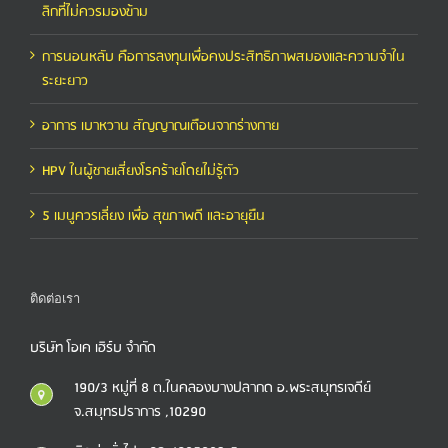
ลิกที่ไม่ควรมองข้าม
การนอนหลับ คือการลงทุนเพื่อคงประสิทธิภาพสมองและความจำใน
ระยะยาว
อาการ เบาหวาน สัญญาณเตือนจากร่างกาย
HPV ในผู้ชายเสี่ยงโรคร้ายโดยไม่รู้ตัว
5 เมนูควรเลี่ยง เพื่อ สุขภาพดี และอายุยืน
ติดต่อเรา
บริษัท โอเค เฮิร์บ จำกัด
190/3 หมู่ที่ 8 ต.ในคลองบางปลากด อ.พระสมุทรเจดีย์
จ.สมุทรปราการ ,10290