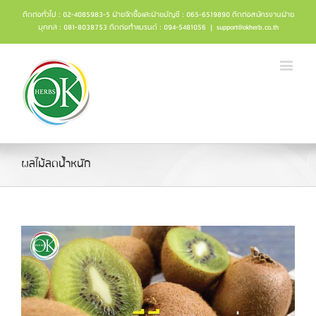
ติดต่อทั่วไป : 02-4085983-5 ฝ่ายจัดซื้อและฝ่ายบัญชี : 065-6519890 ติดต่อสมัครงานฝ่าย
บุคคล : 081-8038753 ติดต่อทำแบรนด์ : 094-5481056
|
support@okherb.co.th
ผลไม้ลดน้ําหนัก