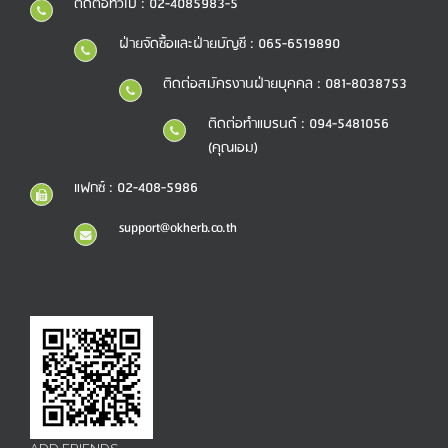
ติดต่อทั่วไป : 02-4085983-5
ฝ่ายจัดซื้อและฝ่ายบัญชี : 065-6519890
ติดต่อสมัครงานฝ่ายบุคคล : 081-8038753
ติดต่อทำแบรนด์ : 094-5481056
(คุณเอม)
แฟกซ์ : 02-408-5986
support@okherb.co.th