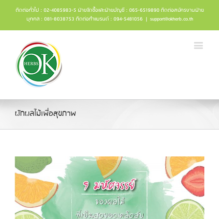
ติดต่อทั่วไป : 02-4085983-5 ฝ่ายจัดซื้อและฝ่ายบัญชี : 065-6519890 ติดต่อสมัครงานฝ่าย
บุคคล : 081-8038753 ติดต่อทำแบรนด์ : 094-5481056
|
support@okherb.co.th
ผักผลไม้เพื่อสุขภาพ