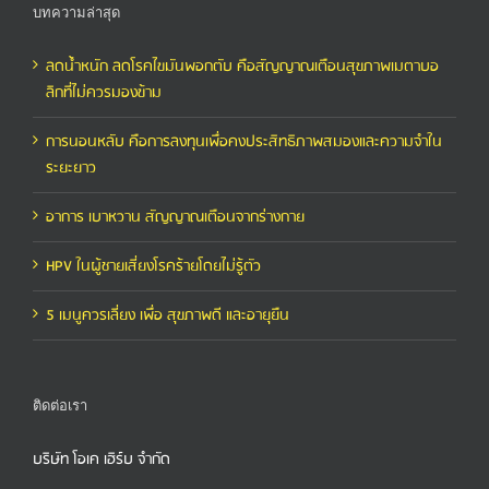
บทความล่าสุด
ลดน้ำหนัก ลดโรคไขมันพอกตับ คือสัญญาณเตือนสุขภาพเมตาบอ
ลิกที่ไม่ควรมองข้าม
การนอนหลับ คือการลงทุนเพื่อคงประสิทธิภาพสมองและความจำใน
ระยะยาว
อาการ เบาหวาน สัญญาณเตือนจากร่างกาย
HPV ในผู้ชายเสี่ยงโรคร้ายโดยไม่รู้ตัว
5 เมนูควรเลี่ยง เพื่อ สุขภาพดี และอายุยืน
ติดต่อเรา
บริษัท โอเค เฮิร์บ จำกัด