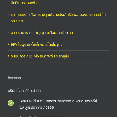
ลิกที่ไม่ควรมองข้าม
การนอนหลับ คือการลงทุนเพื่อคงประสิทธิภาพสมองและความจำใน
ระยะยาว
อาการ เบาหวาน สัญญาณเตือนจากร่างกาย
HPV ในผู้ชายเสี่ยงโรคร้ายโดยไม่รู้ตัว
5 เมนูควรเลี่ยง เพื่อ สุขภาพดี และอายุยืน
ติดต่อเรา
บริษัท โอเค เฮิร์บ จำกัด
190/3 หมู่ที่ 8 ต.ในคลองบางปลากด อ.พระสมุทรเจดีย์
จ.สมุทรปราการ ,10290