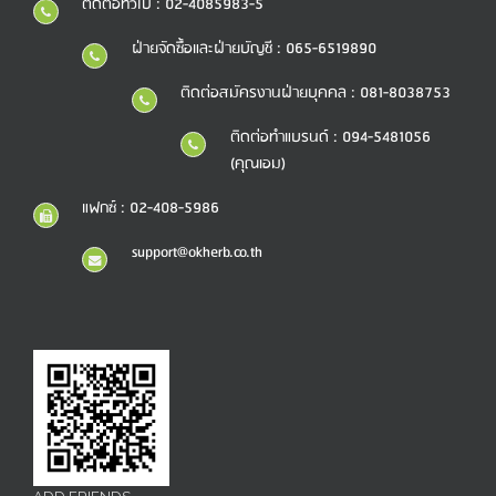
ติดต่อทั่วไป : 02-4085983-5
ฝ่ายจัดซื้อและฝ่ายบัญชี : 065-6519890
ติดต่อสมัครงานฝ่ายบุคคล : 081-8038753
ติดต่อทำแบรนด์ : 094-5481056
(คุณเอม)
แฟกซ์ : 02-408-5986
support@okherb.co.th