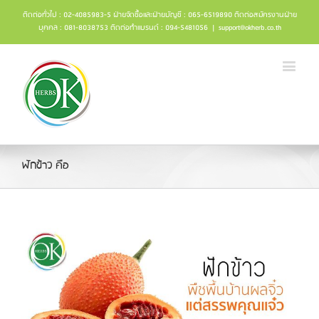
ติดต่อทั่วไป : 02-4085983-5 ฝ่ายจัดซื้อและฝ่ายบัญชี : 065-6519890 ติดต่อสมัครงานฝ่าย
บุคคล : 081-8038753 ติดต่อทำแบรนด์ : 094-5481056
|
support@okherb.co.th
ฟักข้าว คือ