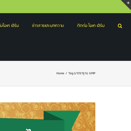
บโอเค เฮิร์บ
ข่าวสารและบทความ
ติดต่อ โอเค เฮิร์บ
Home
/
Tag:
มาตราฐาน GMP