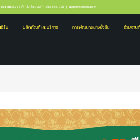
ล : 081-8038753 ติดต่อทำแบรนด์ : 094-5481056
|
support@okherb.co.th
เฮิร์บ
ผลิตภัณฑ์และบริการ
การพัฒนาอย่างยั่งยืน
ร่วมงานกั