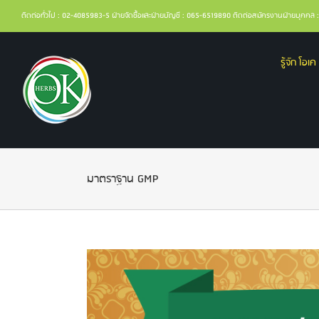
ติดต่อทั่วไป : 02-4085983-5 ฝ่ายจัดซื้อและฝ่ายบัญชี : 065-6519890 ติดต่อสมัครงานฝ่ายบุคค
รู้จัก โอเค 
มาตราฐาน GMP