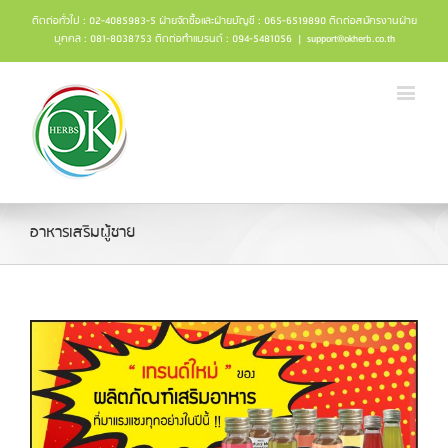
ติดต่อทั่วไป : 02-4085983-5 ฝ่ายจัดซื้อและฝ่ายบัญชี : 065-6519890 ติดต่อสมัครงานฝ่าย
บุคคล : 081-8038753 ติดต่อทำแบรนด์ : 094-5481056
|
support@okherb.co.th
อาหารเสริมผู้ชาย
น