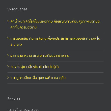
บทความล่าสุด
ลดน้ำหนัก ลดโรคไขมันพอกตับ คือสัญญาณเตือนสุขภาพเมตาบอ
ลิกที่ไม่ควรมองข้าม
การนอนหลับ คือการลงทุนเพื่อคงประสิทธิภาพสมองและความจำใน
ระยะยาว
อาการ เบาหวาน สัญญาณเตือนจากร่างกาย
HPV ในผู้ชายเสี่ยงโรคร้ายโดยไม่รู้ตัว
5 เมนูควรเลี่ยง เพื่อ สุขภาพดี และอายุยืน
ติดต่อเรา
บริษัท โอเค เฮิร์บ จำกัด