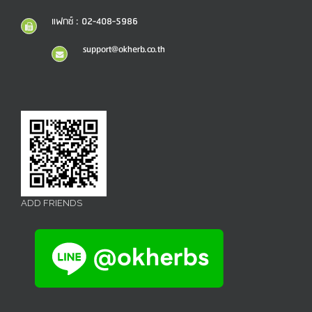
แฟกซ์ : 02-408-5986
support@okherb.co.th
ADD FRIENDS