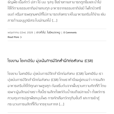
ธัญพืช เนื้อสัตว์ ปลา ไข่ นม ฯลฯ ซึ่งร่างกายสามารถดูดซึมและนำไป
ใช้ได้ตามธรรมชาติอย่างสมดุล อาหารจากธรรมชาติยังมี ไฟโตนิวเทรี
ยนต์ หรือสารพฤกษเคมีที่ไม่สามารถสังเคราะห์ในอาหารเสริมได้ง่าย เช่น
สารต้านอนุมูลอิสระในผักผลไม้ [...]
พฤษภาคม 22nd, 2026
|
ข่าวทั่วไป
,
ไม่มีหมวดหมู่
|
0 Comments
Read More
โรงงาน โอเคเฮิร์บ มุ่งเน้นการมีจิตสำนึกต่อสังคม (CSR)
โรงงาน โอเคเฮิร์บ มุ่งเน้นการมีจิตสำนึกต่อสังคม (CSR) โอเคเฮิร์บ เรา
มุ่งเน้นการมีจิตสำนึกต่อสังคม (CSR) โดยเราคำนึงอยู่เสมอว่า การผลิต
อาหารเสริมให้ได้คุณภาพสูงสุด ต้องเริ่มต้นจากพื้นฐานความคิดที่ดี โดย
เฉพาะผู้ผลิตอย่างเรา ทั้งนี้เราผลิตตั้งแต่ต้นน้ำจนถึงปลายน้ำ ตั้งแต่การ
ควบคุมการปลูกพืชสมุนไพร การคัดเลือกวัตถุดิบชั้นดี และการเข้าสู่
กระบวนการผลิตที่ได้มาตรฐานสากล [...]