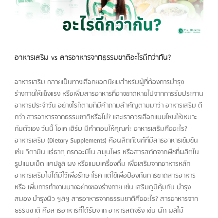
อาหารเสริม vs สารอาหารจากธรรมชาติอะไรดีกว่ากัน?
อาหารเสริม กลายเป็นทางเลือกยอดนิยมสำหรับผู้ที่ต้องการบำรุง
ร่างกายให้แข็งแรง หรือเพิ่มสารอาหารที่อาจขาดหายไปจากการรับประทาน
อาหารประจำวัน อย่างไรก็ตามก็มีคำถามสำคัญตามมาว่า อาหารเสริม ดี
กว่า สารอาหารจากธรรมชาติหรือไม่? และเราควรเลือกแบบไหนให้เหมาะ
กับตัวเอง วันนี้ โอเค เฮิร์บ มีคำตอบให้คุณค่ะ อาหารเสริมคืออะไร?
อาหารเสริม (Dietary Supplements) คือผลิตภัณฑ์ที่มีสารอาหารเข้มข้น
เช่น วิตามิน แร่ธาตุ กรดอะมิโน สมุนไพร หรือสารสกัดจากพืชที่ผลิตใน
รูปแบบเม็ด แคปซูล ผง หรือแบบเครื่องดื่ม เพื่อเสริมจากอาหารหลัก
อาหารเสริมไม่ได้มีไว้เพื่อรักษาโรค แต่ใช้เพื่อป้องกันการขาดสารอาหาร
หรือ เพิ่มการทำงานบางอย่างของร่างกาย เช่น เสริมภูมิคุ้มกัน บำรุง
สมอง บำรุงผิว ฯลฯ สารอาหารจากธรรมชาติคืออะไร? สารอาหารจาก
ธรรมชาติ คือสารอาหารที่ได้รับจาก อาหารสดจริง เช่น ผัก ผลไม้