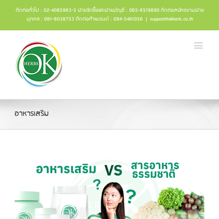
ติดต่อทั่วไป : 02-4085983-5 ฝ่ายจัดซื้อและฝ่ายบัญชี : 065-6519890 ติดต่อสมัครงานฝ่าย
บุคคล : 081-8038753 ติดต่อทำแบรนด์ : 094-5481056
|
support@okherb.co.th
อาหารเสริม