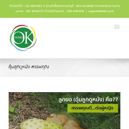
ติดต่อทั่วไป : 02-4085983-5 ฝ่ายจัดซื้อและฝ่ายบัญชี : 065-6519890 ติดต่อสมัครงานฝ่าย
บุคคล : 081-8038753 ติดต่อทำแบรนด์ : 094-5481056
|
support@okherb.co.th
อุ้มลูกดูหนัง สรรพคุณ