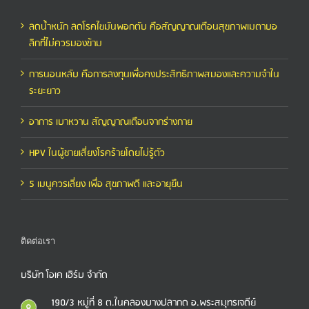
ลดน้ำหนัก ลดโรคไขมันพอกตับ คือสัญญาณเตือนสุขภาพเมตาบอ
ลิกที่ไม่ควรมองข้าม
การนอนหลับ คือการลงทุนเพื่อคงประสิทธิภาพสมองและความจำใน
ระยะยาว
อาการ เบาหวาน สัญญาณเตือนจากร่างกาย
HPV ในผู้ชายเสี่ยงโรคร้ายโดยไม่รู้ตัว
5 เมนูควรเลี่ยง เพื่อ สุขภาพดี และอายุยืน
ติดต่อเรา
บริษัท โอเค เฮิร์บ จำกัด
190/3 หมู่ที่ 8 ต.ในคลองบางปลากด อ.พระสมุทรเจดีย์