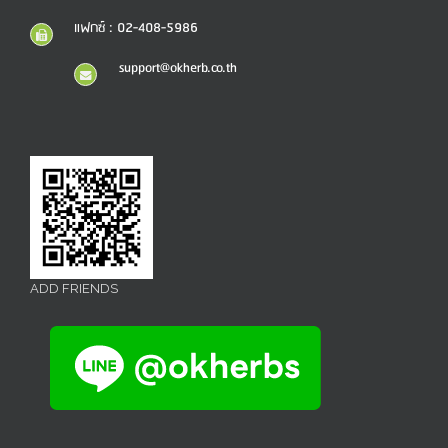
แฟกซ์ : 02-408-5986
support@okherb.co.th
ADD FRIENDS