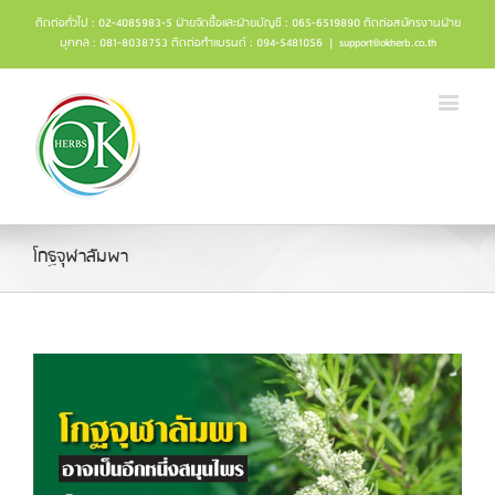
ติดต่อทั่วไป : 02-4085983-5 ฝ่ายจัดซื้อและฝ่ายบัญชี : 065-6519890 ติดต่อสมัครงานฝ่าย
บุคคล : 081-8038753 ติดต่อทำแบรนด์ : 094-5481056
|
support@okherb.co.th
โกฐจุฬาลัมพา