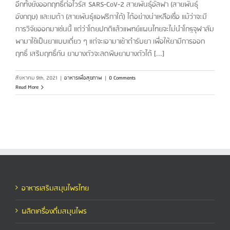
อีกทั้งยังออกฤทธิ์ต่อไวรัส SARS-CoV-2 สายพันธุ์อัลฟา (สายพันธุ์
อังกฤษ) และเบต้า (สายพันธุ์แอฟริกาใต้) ได้อย่างน่าเหลือเชื่อ แม้ว่าจะมี
การวิจัยออกมาเช่นนี้ แต่ว่าโดยปกติแล้วแพทย์แผนไทยจะไม่นำโกฐจุฬาลัม
พามาใช้เป็นยาแบบเดี่ยว ๆ แต่จะเอามาเข้าตำรับยา เพื่อให้ยามีการออก
ฤทธิ์ เสริมฤทธิ์กัน ยาบางตัวจะลดพิษยาบางตัวได้ [...]
สิงหาคม 9th, 2021
|
อาหารเพื่อสุขภาพ
|
0 Comments
Read More
อาหารเสริมสมุนไพรไทย
ผลิตเครื่องดื่มสมุนไพร