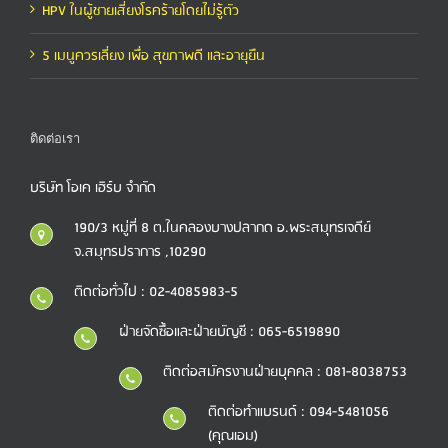
HPV ในผู้ชายเสี่ยงโรคร้ายโดยไม่รู้ตัว
5 เมนูควรเลี่ยง เพื่อ สุขภาพดี และอายุยืน
ติดต่อเรา
บริษัท โอเค เฮิร์บ จำกัด
190/3 หมู่ที่ 8 ต.ในคลองบางปลากด อ.พระสมุทรเจดีย์
จ.สมุทรปราการ ,10290
ติดต่อทั่วไป : 02-4085983-5
ฝ่ายจัดซื้อและฝ่ายบัญชี : 065-6519890
ติดต่อสมัครงานฝ่ายบุคคล : 081-8038753
ติดต่อทำแบรนด์ : 094-5481056
(คุณเอม)