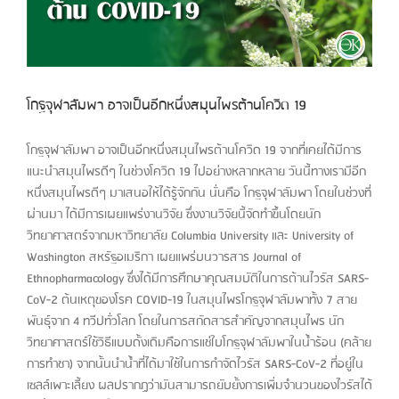
โกฐจุฬาลัมพา อาจเป็นอีกหนึ่งสมุนไพรต้านโควิด 19
โกฐจุฬาลัมพา อาจเป็นอีกหนึ่งสมุนไพรต้านโควิด 19 จากที่เคยได้มีการ
แนะนำสมุนไพรดีๆ ในช่วงโควิด 19 ไปอย่างหลากหลาย วันนี้ทางเรามีอีก
หนึ่งสมุนไพรดีๆ มาเสนอให้ได้รู้จักกัน นั่นคือ โกฐจุฬาลัมพา โดยในช่วงที่
ผ่านมา ได้มีการเผยแพร่งานวิจัย ซึ่งงานวิจัยนี้จัดทำขึ้นโดยนัก
วิทยาศาสตร์จากมหาวิทยาลัย Columbia University และ University of
Washington สหรัฐอเมริกา เผยแพร่บนวารสาร Journal of
Ethnopharmacology ซึ่งได้มีการศึกษาคุณสมบัติในการต้านไวรัส SARS-
CoV-2 ต้นเหตุของโรค COVID-19 ในสมุนไพรโกฐจุฬาลัมพาทั้ง 7 สาย
พันธุ์จาก 4 ทวีปทั่วโลก โดยในการสกัดสารสำคัญจากสมุนไพร นัก
วิทยาศาสตร์ใช้วิธีแบบดั้งเดิมคือการแช่ใบโกฐจุฬาลัมพาในน้ำร้อน (คล้าย
การทำชา) จากนั้นนำน้ำที่ได้มาใช้ในการกำจัดไวรัส SARS-CoV-2 ที่อยู่ใน
เซลล์เพาะเลี้ยง ผลปรากฏว่ามันสามารถยับยั้งการเพิ่มจำนวนของไวรัสได้