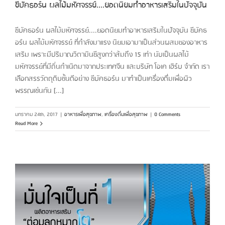
ซีบัคธอร์น ผลไม้มหัศจรรย์....ยอดนิยมทำอาหารเสริมในปัจจุบัน
ซีบัคธอร์น ผลไม้มหัศจรรย์....ยอดนิยมทำอาหารเสริมในปัจจุบัน ซีบัคธ
อร์น ผลไม้มหัศจรรย์ ที่กำลังมาแรง นิยมเอามาเป็นส่วนผสมของอาหาร
เสริม เพราะมีปริมาณวิตามินซีสูงกว่าส้มถึง 15 เท่า นับเป็นผลไม้
มหัศจรรย์ที่มีถิ่นกำเนิดมาจากประเทศจีน และบริษัท โอเค เฮิร์บ จำกัด เรา
เลือกสรรวัตถุดิบชั้นดีอย่าง ซีบัคธอร์น มาทำเป็นเครื่องดื่มเพื่อผิว
พรรณเช่นกัน [...]
มกราคม 24th, 2017
|
อาหารเพื่อสุขภาพ
,
เครื่องดื่มเพื่อสุขภาพ
|
0 Comments
Read More
ต