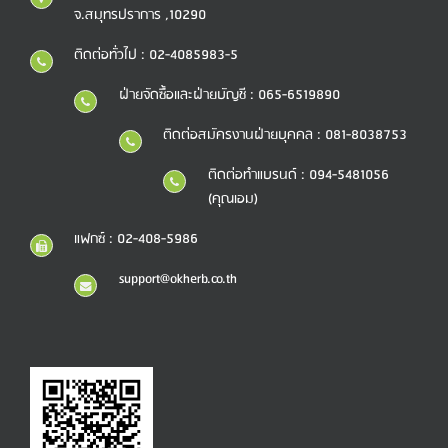
จ.สมุทรปราการ ,10290
ติดต่อทั่วไป : 02-4085983-5
ฝ่ายจัดซื้อและฝ่ายบัญชี : 065-6519890
ติดต่อสมัครงานฝ่ายบุคคล : 081-8038753
ติดต่อทำแบรนด์ : 094-5481056
(คุณเอม)
แฟกซ์ : 02-408-5986
support@okherb.co.th