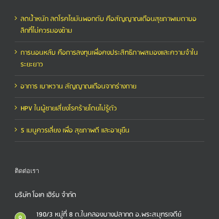
ลดน้ำหนัก ลดโรคไขมันพอกตับ คือสัญญาณเตือนสุขภาพเมตาบอ
ลิกที่ไม่ควรมองข้าม
การนอนหลับ คือการลงทุนเพื่อคงประสิทธิภาพสมองและความจำใน
ระยะยาว
อาการ เบาหวาน สัญญาณเตือนจากร่างกาย
HPV ในผู้ชายเสี่ยงโรคร้ายโดยไม่รู้ตัว
5 เมนูควรเลี่ยง เพื่อ สุขภาพดี และอายุยืน
ติดต่อเรา
บริษัท โอเค เฮิร์บ จำกัด
190/3 หมู่ที่ 8 ต.ในคลองบางปลากด อ.พระสมุทรเจดีย์