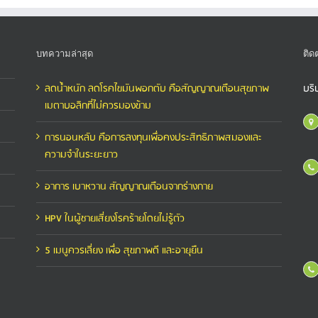
บทความล่าสุด
ติด
ลดน้ำหนัก ลดโรคไขมันพอกตับ คือสัญญาณเตือนสุขภาพ
บริ
เมตาบอลิกที่ไม่ควรมองข้าม
การนอนหลับ คือการลงทุนเพื่อคงประสิทธิภาพสมองและ
ความจำในระยะยาว
อาการ เบาหวาน สัญญาณเตือนจากร่างกาย
HPV ในผู้ชายเสี่ยงโรคร้ายโดยไม่รู้ตัว
5 เมนูควรเลี่ยง เพื่อ สุขภาพดี และอายุยืน