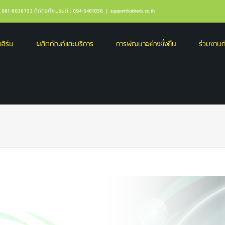
ล : 081-8038753 ติดต่อทำแบรนด์ : 094-5481056
|
support@okherb.co.th
เฮิร์บ
ผลิตภัณฑ์และบริการ
การพัฒนาอย่างยั่งยืน
ร่วมงานกั