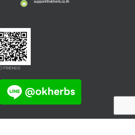
support@okherb.co.th
D FRIENDS
Facebook