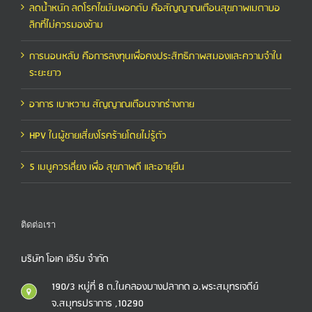
ลดน้ำหนัก ลดโรคไขมันพอกตับ คือสัญญาณเตือนสุขภาพเมตาบอ
ลิกที่ไม่ควรมองข้าม
การนอนหลับ คือการลงทุนเพื่อคงประสิทธิภาพสมองและความจำใน
ระยะยาว
อาการ เบาหวาน สัญญาณเตือนจากร่างกาย
HPV ในผู้ชายเสี่ยงโรคร้ายโดยไม่รู้ตัว
5 เมนูควรเลี่ยง เพื่อ สุขภาพดี และอายุยืน
ติดต่อเรา
บริษัท โอเค เฮิร์บ จำกัด
190/3 หมู่ที่ 8 ต.ในคลองบางปลากด อ.พระสมุทรเจดีย์
จ.สมุทรปราการ ,10290