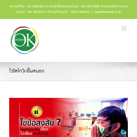
ติดต่อทั่วไป : 02-4085983-5 ฝ่ายจัดซื้อและฝ่ายบัญชี : 065-6519890 ติดต่อสมัครงานฝ่าย
บุคคล : 081-8038753 ติดต่อทำแบรนด์ : 094-5481056
|
support@okherb.co.th
ไวรัสโควิดขึ้นสมอง
ด