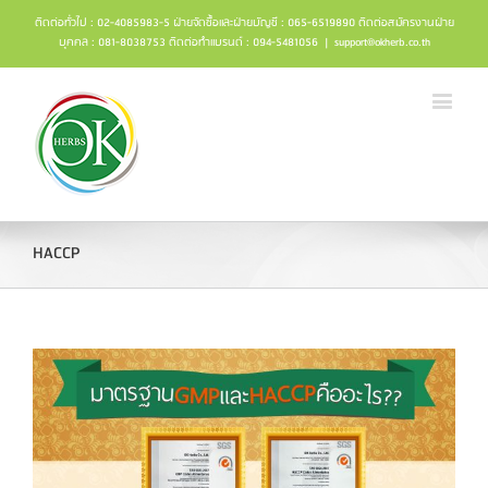
ติดต่อทั่วไป : 02-4085983-5 ฝ่ายจัดซื้อและฝ่ายบัญชี : 065-6519890 ติดต่อสมัครงานฝ่าย
บุคคล : 081-8038753 ติดต่อทำแบรนด์ : 094-5481056
|
support@okherb.co.th
HACCP