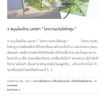
5 สมุนไพรไทย บอกลา " โรคความดันโลหิตสูง "
5 สมุนไพรไทย บอกลา " โรคความดันโลหิตสูง " โรคความดัน
โลหิตสูง ภัยเงียบที่คร่าชีวิตคนไทยมาแล้วนับไม่ถ้วน นอกจากจะมาแบบ
เงียบแล้ว ยังเป็นตัวเสริมให้เกิดโรคอื่นๆได้ง่ายขึ้นด้วย เช่นโรคเบาหวาน
โรคหัวใจ มะเร็ง หลอดเลือดตีบตัน แต่เชื่อหรือไม่?? หลายคนมารู้ตัวอีกที
ก็มักสายไปแล้ว เรื่องค่ายารักษาคงไม่ต้องพูดถึง....แล้วจะดีกว่ามั้ย? ถ้า
คุณเริ่มดูแลตัวเองตั้งแต่ตอนนี้ [...]
พฤศจิกายน 8th, 2016
|
อาหารเพื่อสุขภาพ
,
เครื่องดื่มสมุนไพร
,
เครื่องดื่มเพื่อสุขภาพ
|
0
Comments
Read More