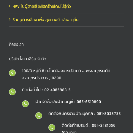
HPV ในผู้ชายเสี่ยงโรคร้ายโดยไม่รู้ตัว
5 เมนูควรเลี่ยง เพื่อ สุขภาพดี และอายุยืน
ติดต่อเรา
บริษัท โอเค เฮิร์บ จำกัด
190/3 หมู่ที่ 8 ต.ในคลองบางปลากด อ.พระสมุทรเจดีย์
จ.สมุทรปราการ ,10290
ติดต่อทั่วไป : 02-4085983-5
ฝ่ายจัดซื้อและฝ่ายบัญชี : 065-6519890
ติดต่อสมัครงานฝ่ายบุคคล : 081-8038753
ติดต่อทำแบรนด์ : 094-5481056
(คุณเอม)