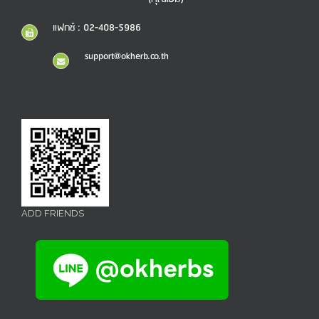
แฟกซ์ : 02-408-5986
support@okherb.co.th
ADD FRIENDS