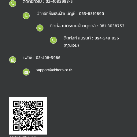
ติดต่อทั่วไป : 02-4085983-5
ฝ่ายจัดซื้อและฝ่ายบัญชี : 065-6519890
ติดต่อสมัครงานฝ่ายบุคคล : 081-8038753
ติดต่อทำแบรนด์ : 094-5481056
(คุณเอม)
แฟกซ์ : 02-408-5986
support@okherb.co.th