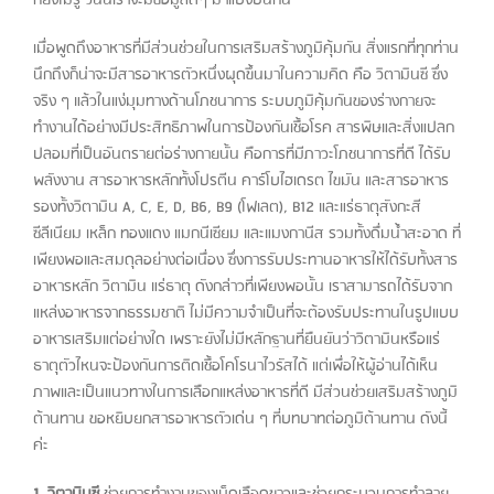
เมื่อพูดถึงอาหารที่มีส่วนช่วยในการเสริมสร้างภูมิคุ้มกัน สิ่งแรกที่ทุกท่าน
นึกถึงก็น่าจะมีสารอาหารตัวหนึ่งผุดขึ้นมาในความคิด คือ วิตามินซี ซึ่ง
จริง ๆ แล้วในแง่มุมทางด้านโภชนาการ ระบบภูมิคุ้มกันของร่างกายจะ
ทำงานได้อย่างมีประสิทธิภาพในการป้องกันเชื้อโรค สารพิษและสิ่งแปลก
ปลอมที่เป็นอันตรายต่อร่างกายนั้น คือการที่มีภาวะโภชนาการที่ดี ได้รับ
พลังงาน สารอาหารหลักทั้งโปรตีน คาร์โบไฮเดรต ไขมัน และสารอาหาร
รองทั้งวิตามิน A, C, E, D, B6, B9 (โฟเลต), B12 และแร่ธาตุสังกะสี
ซีลีเนียม เหล็ก ทองแดง แมกนีเซียม และแมงกานีส รวมทั้งดื่มน้ำสะอาด ที่
เพียงพอและสมดุลอย่างต่อเนื่อง ซึ่งการรับประทานอาหารให้ได้รับทั้งสาร
อาหารหลัก วิตามิน แร่ธาตุ ดังกล่าวที่เพียงพอนั้น เราสามารถได้รับจาก
แหล่งอาหารจากธรรมชาติ ไม่มีความจำเป็นที่จะต้องรับประทานในรูปแบบ
อาหารเสริมแต่อย่างใด เพราะยังไม่มีหลักฐานที่ยืนยันว่าวิตามินหรือแร่
ธาตุตัวไหนจะป้องกันการติดเชื้อโคโรนาไวรัสได้ แต่เพื่อให้ผู้อ่านได้เห็น
ภาพและเป็นแนวทางในการเลือกแหล่งอาหารที่ดี มีส่วนช่วยเสริมสร้างภูมิ
ต้านทาน ขอหยิบยกสารอาหารตัวเด่น ๆ ที่บทบาทต่อภูมิต้านทาน ดังนี้
ค่ะ
1. วิตามินซี
ช่วยการทำงานของเม็ดเลือดขาวและช่วยกระบวนการทำลาย