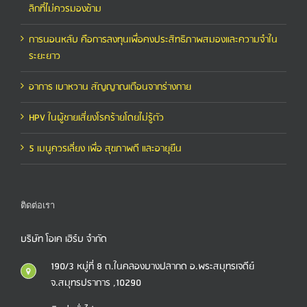
ลิกที่ไม่ควรมองข้าม
การนอนหลับ คือการลงทุนเพื่อคงประสิทธิภาพสมองและความจำใน
ระยะยาว
อาการ เบาหวาน สัญญาณเตือนจากร่างกาย
HPV ในผู้ชายเสี่ยงโรคร้ายโดยไม่รู้ตัว
5 เมนูควรเลี่ยง เพื่อ สุขภาพดี และอายุยืน
ติดต่อเรา
บริษัท โอเค เฮิร์บ จำกัด
190/3 หมู่ที่ 8 ต.ในคลองบางปลากด อ.พระสมุทรเจดีย์
จ.สมุทรปราการ ,10290