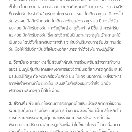
เชื้อโรค โดยความต้องการต่อวันตามข้อกำหนดปริมาณสารอาหารอ้างอิง
ที่ควรได้รับประจำวันสำหรับคนไทย พ.ศ. 2563 ในเด็กอายุ 1-8 ปี ควรได้
รับ 25-40 มิลลิกรัมต่อวัน ในเด็กและวัยรุ่นช่วงอายุ 9-18 ปี ควรได้รับ
60-100 มิลลิกรัมต่อวัน และวัยผู้ใหญ่ อายุตั้งแต่ 19 ปีขึ้นไป ควรได้รับ
85-100 มิลลิกรัมต่อวัน ซึ่งแหล่งวิตามินซีในอาหารจะอยู่ในผักและผลไม้
เป็นส่วนใหญ่ดังที่แสดงในตารางที่ 1 จะเห็นว่าปริมาณการรับประทานต่อ
วันเพื่อให้ได้รับวิตามินซีที่เพียงพอก็สามารถทำได้จริงในทางปฏิบัติค่ะ
2. วิตามินเอ
สารอาหารที่มีส่วนสำคัญในการช่วยเสริมสร้างการทำงาน
ของระบบภูมิคุ้มกัน โดยแหล่งอาหารของวิตามินเอที่สามารถดูดซึมและใช้
ประโยชน์ได้สูง คือ พวกเครื่องในสัตว์ นม ไข่แดง นอกจากนี้แหล่งอาหาร
จากพืชจำพวกผักใบเขียวเข้ม และผลไม้สีเหลืองอย่างตำลึง ผักบุ้ง
ฟักทอง มะละกอสุก ก็ดีไม่แพ้กัน
3. สังกะสี
มีส่วนเกี่ยวข้องกับการเจริญเติบโตและแบ่งเซลล์ที่เกี่ยวข้องกับ
ระบบภูมิคุ้มกัน รวมทั้งควบคุมการทำงานของเอนไซม์ที่เป็นกลไกหลักใน
การทำงานของระบบภูมิคุ้มกันของร่างกาย ซึ่งแหล่งอาหารที่ดีเมื่อ
พิจารณาจากปริมาณและการดูดซึมเพื่อนำไปใช้ประโยชน์ ได้แก่ เนื้อสัตว์
และเครื่องใน หอยนางรม สัตว์ปีกและปลา และที่รองลงมา ได้แก่ ไข่ นม