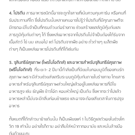
4. โปรตีน
สารอาหารชนิดนี้อาจจะถูกใจสายที่เน้นควบคุมคาร์บ หรือคนที่
รับประทานคีโต ซึ่งโปรตีนนั้นหลายคนอาจไม่รู้ว่าโปรตีนที่มีคุณภาพดีจะ
มีกรดอะมิโนจำเป็นที่ครบถ้วนต่อร่างกาย ช่วยสร้างเซลล์ภูมิคุ้มกันและ
สารภูมิคุ้มกันต่างๆ ได้ ซึ่งแหล่งอาหารจากโปรตีนไม่จำเป็นต้องได้รับจาก
เนื้อสัตว์ ไข่ นม เสมอไป แต่ โปรตีนจากพืช อย่าง ถั่วต่างๆ เมล็ดพืช
ต่างๆ ก็เป็นแหล่งอาหารโปรตีนที่ดีได้เช่นกัน
5. จุลินทรีย์สุขภาพ (โพรไบโอติกส์) และอาหารสำหรับจุลินทรีย์สุขภาพ
(พรีไบโอติกส์)
ที่ระยะ1- 2 ปีมานี้กำลังเป็นที่นิยมในคอมมูนิตี้ของคนรัก
สุขภาพ เพราะมีส่วนช่วยส่งเสริมระบบภูมิคุ้มกันภายในร่างกาย โดยสาร
อาหารสำหรับจุลินทรีย์สุขภาพส่วนใหญ่แล้วอยู่ในแหล่งอาหารที่มีใย
อาหารสูง เช่น ธัญพืช ข้าวโอ๊ต หอมหัวใหญ่ เป็นต้น ซึ่งหากจะว่าไปแล้ว
อาหารเหล่านี้มันจะมีกลิ่นค่อนข้างแรง และอาจจะต้องเสียเวลาในการปรุง
อาหาร
ทั้งหมดที่ได้กล่าวมาข้างต้นนั้น ก็เป็นเพียงแค่ 1 ในวิธีดูแลตัวเองในช่วงโค
วิด 19 เท่านั้น อย่างไรก็ตาม อย่าลืมใส่หน้ากากอนามัย และหมั่นล้างมือ
กันด้วยนะคะ