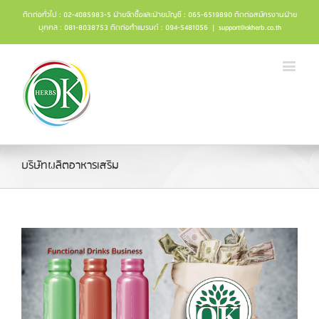
ติดต่อทั่วไป : 02-4085983-5 ฝ่ายจัดซื้อและฝ่ายบัญชี : 065-6519890 ติดต่อสมัครงานฝ่าย
บุคคล : 081-8038753 ติดต่อทำแบรนด์ : 094-5481056
|
support@okherb.co.th
บริษัทผลิตอาหารเสริม