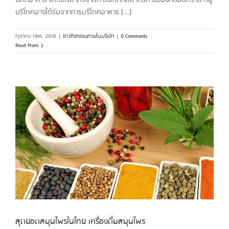
ผลิตอาหาร และเป็นมาตรฐานการผลิตที่มีมาตรการป้องกันอันตราย ที่ผู้
บริโภคอาจได้รับจากการบริโภคอาหาร [...]
ตุลาคม 19th, 2016
|
ข่าวกิจกรรมภายในบริษัท
|
0 Comments
Read More
อ
สุดยอดสมุนไพรในไทย เครื่องดื่มสมุนไพร