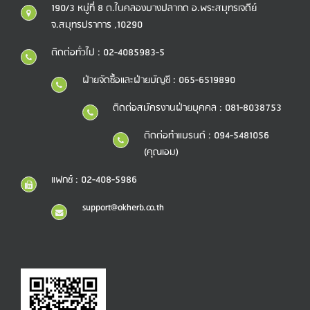
190/3 หมู่ที่ 8 ต.ในคลองบางปลากด อ.พระสมุทรเจดีย์
จ.สมุทรปราการ ,10290
ติดต่อทั่วไป : 02-4085983-5
ฝ่ายจัดซื้อและฝ่ายบัญชี : 065-6519890
ติดต่อสมัครงานฝ่ายบุคคล : 081-8038753
ติดต่อทำแบรนด์ : 094-5481056
(คุณเอม)
แฟกซ์ : 02-408-5986
support@okherb.co.th