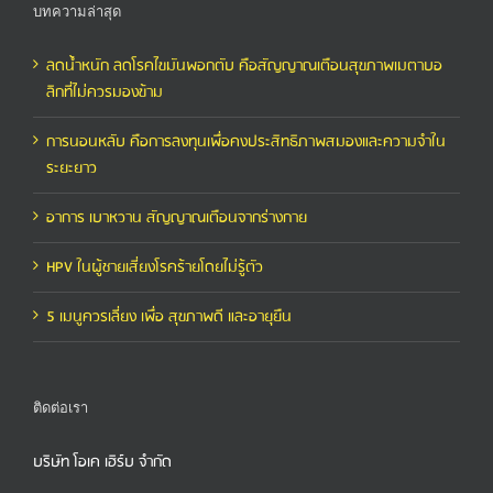
บทความล่าสุด
ลดน้ำหนัก ลดโรคไขมันพอกตับ คือสัญญาณเตือนสุขภาพเมตาบอ
ลิกที่ไม่ควรมองข้าม
การนอนหลับ คือการลงทุนเพื่อคงประสิทธิภาพสมองและความจำใน
ระยะยาว
อาการ เบาหวาน สัญญาณเตือนจากร่างกาย
HPV ในผู้ชายเสี่ยงโรคร้ายโดยไม่รู้ตัว
5 เมนูควรเลี่ยง เพื่อ สุขภาพดี และอายุยืน
ติดต่อเรา
บริษัท โอเค เฮิร์บ จำกัด