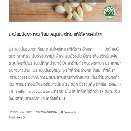
ประโยชน์ของ กระเทียม สมุนไพรไทย แก้ได้สารพัดโรค
ประโยชน์ของ กระเทียม สมุนไพรไทย แก้ได้สารพัดโรค ประโยชน์
ของ กระเทียม นับว่ามีมากไม่แพ้ยาแผนปัจจุบัน ซึ่งกระเทียมจัดเป็นพืช
สมุนไพรที่มีประโยชน์ที่ถูกนำมาใช้เป็นยารักษาโรคของหลายๆ ประเทศมา
อย่างยาวนาน ประโยชน์ของสมุนไพรใกล้ตัวอย่างกระเทียม ทำให้เรา
ทราบว่าธรรมชาติมีการผสมผสานสารสำคัญในกระเทียมไว้อย่างลงตัว
เช่น สารประกอบซัลเฟอร์อย่างน้อย 33 ชนิด ซึ่งรวมถึง อัลลิซิน (Allicin)
และ S-allylmercaptocystein, กรดอะมิโนและไกลโคไซด์กว่า 17 ชนิด, เอ็น
ไซม์หลากหลายชนิด และเกลือแร่ [...]
มกราคม 4th, 2017
|
อาหารเพื่อสุขภาพ
|
0 Comments
Read More