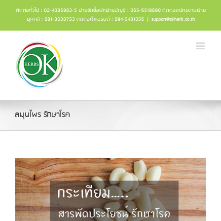
ติดต่อทั่วไป : 02-4085983-5 ฝ่ายจัดซื้อและฝ่ายบัญชี : 065-6519890 ติดต่อสมัครงานฝ่าย
บุคคล : 081-8038753 ติดต่อทำแบรนด์ : 094-5481056
|
support@okherb.co.th
สมุนไพร รักษาโรค