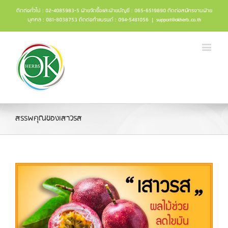
ติดต่อทั่วไป : 02-4085983-5 ฝ่ายจัดซื้อและฝ่ายบัญชี : 065-6519890 ติดต่อสมัครงานฝ่าย
บุคคล : 081-8038753 ติดต่อทำแบรนด์ : 094-5481056
|
support@okherb.co.th
สรรพคุณของเสาวรส