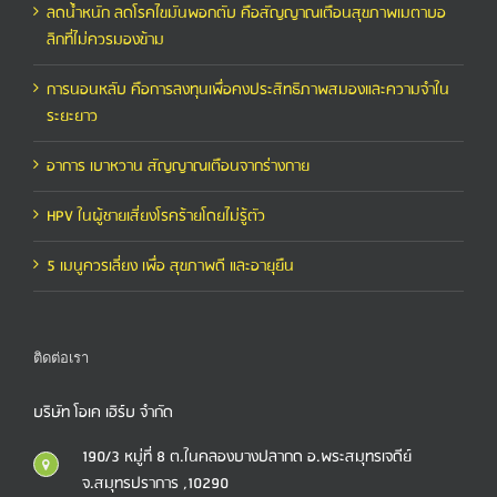
ลดน้ำหนัก ลดโรคไขมันพอกตับ คือสัญญาณเตือนสุขภาพเมตาบอ
ลิกที่ไม่ควรมองข้าม
การนอนหลับ คือการลงทุนเพื่อคงประสิทธิภาพสมองและความจำใน
ระยะยาว
อาการ เบาหวาน สัญญาณเตือนจากร่างกาย
HPV ในผู้ชายเสี่ยงโรคร้ายโดยไม่รู้ตัว
5 เมนูควรเลี่ยง เพื่อ สุขภาพดี และอายุยืน
ติดต่อเรา
บริษัท โอเค เฮิร์บ จำกัด
190/3 หมู่ที่ 8 ต.ในคลองบางปลากด อ.พระสมุทรเจดีย์
จ.สมุทรปราการ ,10290