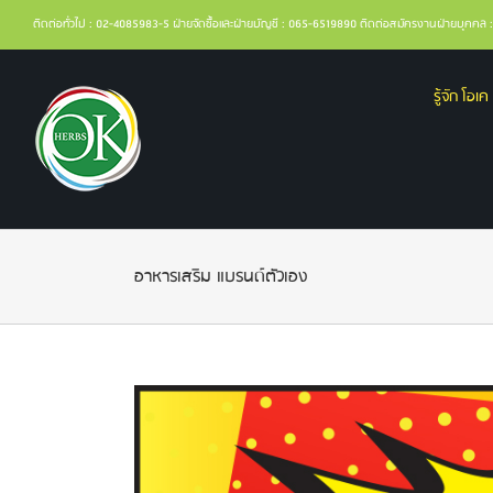
ติดต่อทั่วไป : 02-4085983-5 ฝ่ายจัดซื้อและฝ่ายบัญชี : 065-6519890 ติดต่อสมัครงานฝ่ายบุคค
รู้จัก โอเค 
อาหารเสริม แบรนด์ตัวเอง