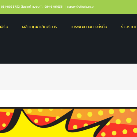
ล : 081-8038753 ติดต่อทำแบรนด์ : 094-5481056
|
support@okherb.co.th
เฮิร์บ
ผลิตภัณฑ์และบริการ
การพัฒนาอย่างยั่งยืน
ร่วมงานกั