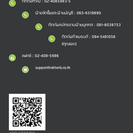
ติดต่อทั่วไป : 02-4085983-5
ฝ่ายจัดซื้อและฝ่ายบัญชี : 065-6519890
ติดต่อสมัครงานฝ่ายบุคคล : 081-8038753
ติดต่อทำแบรนด์ : 094-5481056
(คุณเอม)
แฟกซ์ : 02-408-5986
support@okherb.co.th