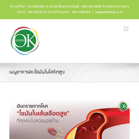
ติดต่อทั่วไป : 02-4085983-5 ฝ่ายจัดซื้อและฝ่ายบัญชี : 065-6519890 ติดต่อสมัครงานฝ่าย
บุคคล : 081-8038753 ติดต่อทำแบรนด์ : 094-5481056
|
support@okherb.co.th
เมนูอาหารลดไขมันในโลหิตสูง