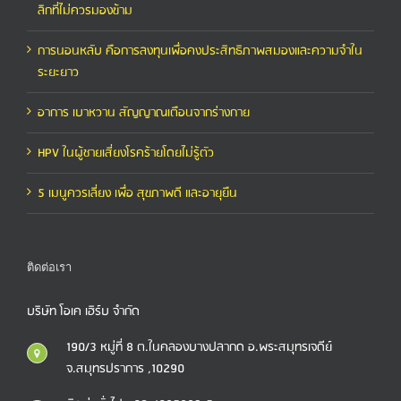
ลิกที่ไม่ควรมองข้าม
การนอนหลับ คือการลงทุนเพื่อคงประสิทธิภาพสมองและความจำใน
ระยะยาว
อาการ เบาหวาน สัญญาณเตือนจากร่างกาย
HPV ในผู้ชายเสี่ยงโรคร้ายโดยไม่รู้ตัว
5 เมนูควรเลี่ยง เพื่อ สุขภาพดี และอายุยืน
ติดต่อเรา
บริษัท โอเค เฮิร์บ จำกัด
190/3 หมู่ที่ 8 ต.ในคลองบางปลากด อ.พระสมุทรเจดีย์
จ.สมุทรปราการ ,10290