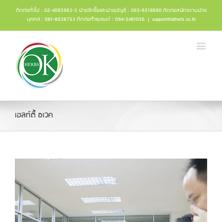
ติดต่อทั่วไป : 02-4085983-5 ฝ่ายจัดซื้อและฝ่ายบัญชี : 065-6519890 ติดต่อสมัครงานฝ่าย
บุคคล : 081-8038753 ติดต่อทำแบรนด์ : 094-5481056
|
support@okherb.co.th
เฮลท์ตี้ อเวค