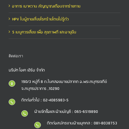
อาการ เบาหวาน สัญญาณเตือนจากร่างกาย
HPV ในผู้ชายเสี่ยงโรคร้ายโดยไม่รู้ตัว
5 เมนูควรเลี่ยง เพื่อ สุขภาพดี และอายุยืน
ติดต่อเรา
บริษัท โอเค เฮิร์บ จำกัด
190/3 หมู่ที่ 8 ต.ในคลองบางปลากด อ.พระสมุทรเจดีย์
จ.สมุทรปราการ ,10290
ติดต่อทั่วไป : 02-4085983-5
ฝ่ายจัดซื้อและฝ่ายบัญชี : 065-6519890
ติดต่อสมัครงานฝ่ายบุคคล : 081-8038753