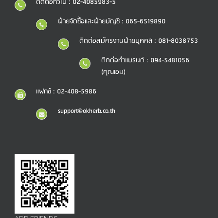
ติดต่อทั่วไป : 02-4085983-5
ฝ่ายจัดซื้อและฝ่ายบัญชี : 065-6519890
ติดต่อสมัครงานฝ่ายบุคคล : 081-8038753
ติดต่อทำแบรนด์ : 094-5481056
(คุณเอม)
แฟกซ์ : 02-408-5986
support@okherb.co.th