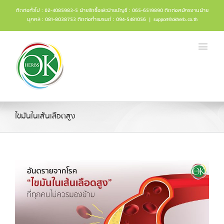
ติดต่อทั่วไป : 02-4085983-5 ฝ่ายจัดซื้อและฝ่ายบัญชี : 065-6519890 ติดต่อสมัครงานฝ่าย
บุคคล : 081-8038753 ติดต่อทำแบรนด์ : 094-5481056
|
support@okherb.co.th
ไขมันในเส้นเลือดสูง