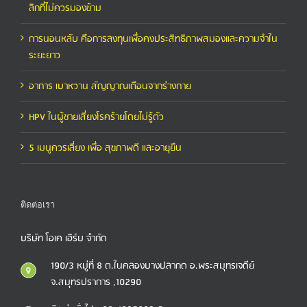
ลิกที่ไม่ควรมองข้าม
การนอนหลับ คือการลงทุนเพื่อคงประสิทธิภาพสมองและความจำใน
ระยะยาว
อาการ เบาหวาน สัญญาณเตือนจากร่างกาย
HPV ในผู้ชายเสี่ยงโรคร้ายโดยไม่รู้ตัว
5 เมนูควรเลี่ยง เพื่อ สุขภาพดี และอายุยืน
ติดต่อเรา
บริษัท โอเค เฮิร์บ จำกัด
190/3 หมู่ที่ 8 ต.ในคลองบางปลากด อ.พระสมุทรเจดีย์
จ.สมุทรปราการ ,10290