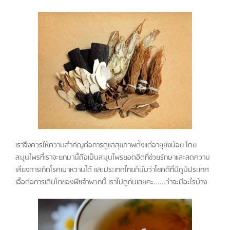
เราจึงควรให้ความสำคัญต่อการดูแลสุขภาพตั้งแต่อายุยังน้อย โดย
สมุนไพรที่เราจะยกมานี้ถือเป็นสมุนไพรยอดฮิตที่ช่วยรักษาและลดความ
เสี่ยงการเกิดโรคเบาหวานได้ และประเทศไทยก็นับว่าโชคดีที่มีภูมิประเทศ
เอื้อต่อการเติบโตของพืชจำพวกนี้ เราไปดูกันเลยคะ......ว่าจะมีอะไรบ้าง