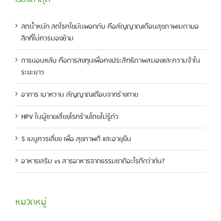
ลดน้ำหนัก ลดโรคไขมันพอกตับ คือสัญญาณเตือนสุขภาพเมตาบอ
ลิกที่ไม่ควรมองข้าม
การนอนหลับ คือการลงทุนเพื่อคงประสิทธิภาพสมองและความจำใน
ระยะยาว
อาการ เบาหวาน สัญญาณเตือนจากร่างกาย
HPV ในผู้ชายเสี่ยงโรคร้ายโดยไม่รู้ตัว
5 เมนูควรเลี่ยง เพื่อ สุขภาพดี และอายุยืน
อาหารเสริม vs สารอาหารจากธรรมชาติอะไรดีกว่ากัน?
หมวดหมู่