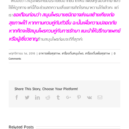
เห็นมั้ยว่า สมุนไพรไทยมีประโยชน์มากขนาดไหน เพียงคุณมั่นศึกษาแล้ว
ใช้ให้ถูกทาง แค่นี้ก็จะช่วยลดความเสี่ยงการเกิดโรคเบาหวานได้แล้วคะ แต่
ขอเตือนก่อนว่า สมุนไพรบางชนิดอาจส่งผลข้างเคียงต่อ
เรา
สุขภาพได้ หากทานควบคู่กับตัวอื่น ฉะนั้นเพื่อความปลอดภัย
หากคิดจะใช้สมุนไพรควบคู่กับการรักษา แนะนำให้ปรึกษาแพทย์
หรือผู้เชี่ยวชาญ
ด้านสมุนไพรก่อนจะดีที่สุดค่ะ
พฤศจิกายน 1st, 2016
|
อาหารเพื่อสุขภาพ
,
เครื่องดื่มสมุนไพร
,
เครื่องดื่มเพื่อสุขภาพ
|
0
Comments
Share This Story, Choose Your Platform!
Facebook
Twitter
Linkedin
Reddit
Tumblr
Google+
Pinterest
Vk
Email
Related Posts