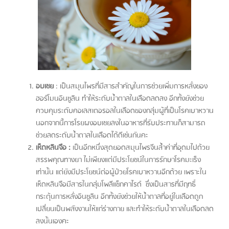
อบเชย
: เป็นสมุนไพรที่มีสารสำคัญในการช่วยเพิ่มการหลั่งของ
ฮอร์โมนอินซูลิน ทำให้ระดับน้ำตาลในเลือดลดลง อีกทั้งยังช่วย
ควบคุมระดับคอเลสเตอรอลในเลือดของกลุ่มผู้ที่เป็นโรคเบาหวาน
นอกจากนี้การโรยผงอบเชยลงในอาหารที่รับประทานก็สามารถ
ช่วยลดระดับน้ำตาลในเลือดได้ดีเช่นกันคะ
เห็ดหลินจือ :
เป็นอีกหนึ่งสุดยอดสมุนไพรจีนล้ำค่าที่อุดมไปด้วย
สรรพคุณทางยา ไม่เพียงแต่มีประโยชน์ในการรักษาโรคมะเร็ง
เท่านั้น แต่ยังมีประโยชน์ต่อผู้ป่วยโรคเบาหวานอีกด้วย เพราะใน
เห็ดหลินจือมีสารในกลุ่มโพลีแซ็กคาไรด์ ซึ่งเป็นสารที่มีฤทธิ์
กระตุ้นการหลั่งอินซูลิน อีกทั้งยังช่วยให้น้ำตาลที่อยู่ในเลือดถูก
เปลี่ยนเป็นพลังงานให้แก่ร่างกาย และทำให้ระดับน้ำตาลในเลือดลด
ลงนั้นเองคะ