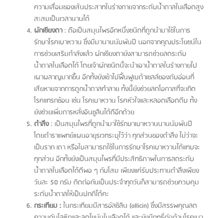
ความเสื่อมของเส้นประสาทในร่างกายจากระดับน้ำตาลในเลือดสูง
สะสมเป็นเวลานานได้
ผักเชียงดา
: ถือเป็นสมุนไพรอีกหนึ่งชนิดที่ถูกนำมาใช้ในการ
รักษาโรคเบาหวาน ซึ่งมีมานานนับพันปี นอกจากคุณประโยชน์ใน
การช่วยเสริมกำลังแล้ว ผักเชียงดายังสามารถช่วยลดระดับ
น้ำตาลในเลือดได้ โดยเจ้าผักชนิดนี้จะนำเอาน้ำตาลในร่างกายไป
เผาผลาญมากขึ้น อีกทั้งยังเข้าไปฟื้นฟูเบต้าเซลล์ของตับอ่อนที่
เสียหายจากการถูกน้ำตาลทำลาย ทั้งนี้ยังช่วยลดโอกาสที่จะเกิด
โรคแทรกซ้อน เช่น โรคเบาหวาน โรคหัวใจและหลอดเลือดตีบ ทั้ง
ยังช่วยเพิ่มการหลั่งอินซูลินได้ดีอีกด้วย
ตำลึง
: เป็นสมุนไพรที่ถูกนำมาใช้รักษาเบาหวานนานนับพันปี
โดยตำราแพทย์แผนอายุรเวทระบุไว้ว่า ทุกส่วนของตำลึง ไม่ว่าจะ
เป็นราก เถา หรือใบสามารถใช้ในการรักษาโรคเบาหวานได้แทบจะ
ทุกส่วน อีกทั้งยังเป็นสมุนไพรที่มีประสิทธิภาพในการลดระดับ
น้ำตาลในเลือดได้ดีพอ ๆ กับโสม เพียงแค่รับประทานตำลึงเพียง
วันละ 50 กรัม ติดต่อกันเป็นประจำทุกวันก็สามารถช่วยควบคุม
ระดับน้ำตาลให้เป็นปกติได้คะ
กระเทียม :
ในกระเทียมมีสารอัลซิลิน (allicin) ซึ่งมีสรรพคุณลด
ความดันโลหิตและลดไขมันในเลือดได้ และยังมีฤทธิ์ต่อต้านโรคเบา