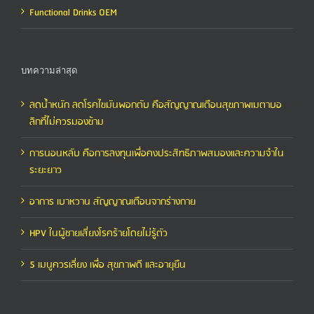
Functional Drinks OEM
บทความล่าสุด
ลดน้ำหนัก ลดโรคไขมันพอกตับ คือสัญญาณเตือนสุขภาพเมตาบอ
ลิกที่ไม่ควรมองข้าม
การนอนหลับ คือการลงทุนเพื่อคงประสิทธิภาพสมองและความจำใน
ระยะยาว
อาการ เบาหวาน สัญญาณเตือนจากร่างกาย
HPV ในผู้ชายเสี่ยงโรคร้ายโดยไม่รู้ตัว
5 เมนูควรเลี่ยง เพื่อ สุขภาพดี และอายุยืน