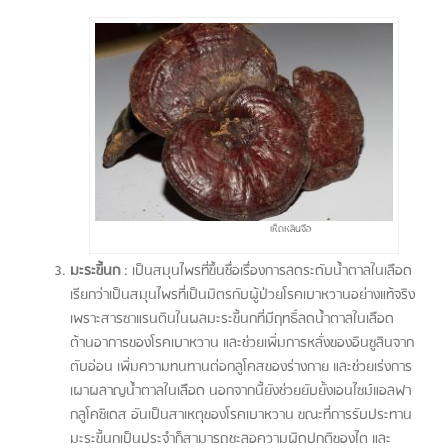
เห็ดหลินจือ
มะระขี้นก
: เป็นสมุนไพรที่ขึ้นชื่อเรื่องการลดระดับน้ำตาลในเลือด
เรียกว่าเป็นสมุนไพรที่เป็นมิตรกับผู้ป่วยโรคเบาหวานอย่างแท้จริง
เพราะสารซาแรนตินในผลมะระขี้นกที่มีฤทธิ์ลดน้ำตาลในเลือด
ต้านอาการของโรคเบาหวาน และช่วยเพิ่มการหลั่งของอินซูลินจาก
ตับอ่อน เพิ่มความทนทานต่อกลูโคสของร่างกาย และช่วยเร่งการ
เผาผลาญน้ำตาลในเลือด นอกจากนี้ยังช่วยยับยั้งเอนไซม์แอลฟา
กลูโคซิเดส อันเป็นสาเหตุของโรคเบาหวาน ขณะที่การรับประทาน
มะระขี้นกเป็นประจำก็สามารถชะลอความผิดปกติของไต และ