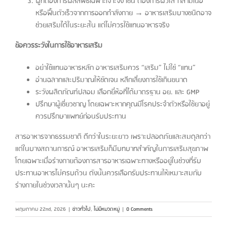
ผู้ที่ต้องการผลลัพธ์เฉพาะเจาะจง เช่น ต้องการผิวใส กล้ามเนื้อ
หรือฟื้นตัวเร็วจากการออกกำลังกาย → อาหารเสริมบางชนิดอาจ
ช่วยเสริมได้ในระยะสั้น แต่ไม่ควรใช้แทนอาหารจริง
ข้อควรระวังในการใช้อาหารเสริม
อย่าใช้แทนอาหารหลัก อาหารเสริมควร “เสริม” ไม่ใช่ “แทน”
อ่านฉลากและปริมาณให้ชัดเจน หลีกเลี่ยงการใช้เกินขนาด
ระวังผลิตภัณฑ์ปลอม เลือกยี่ห้อที่ได้มาตรฐาน อย. และ GMP
ปรึกษาผู้เชี่ยวชาญ โดยเฉพาะหากคุณมีโรคประจำตัวหรือใช้ยาอยู่
ควรปรึกษาแพทย์ก่อนรับประทาน
สารอาหารจากธรรมชาติ ดีกว่าในระยะยาว เพราะปลอดภัยและสมดุลกว่า
แต่ในบางสถานการณ์ อาหารเสริมก็มีบทบาทสำคัญในการเสริมสุขภาพ
โดยเฉพาะเมื่อร่างกายต้องการสารอาหารเฉพาะทางหรืออยู่ในช่วงที่รับ
ประทานอาหารไม่ครบถ้วน ดังนั้นควรเลือกรับประทานให้เหมาะสมกับ
ร่างกายในช่วงเวลานั้นๆ นะคะ
พฤษภาคม 22nd, 2026
|
ข่าวทั่วไป
,
ไม่มีหมวดหมู่
|
0 Comments