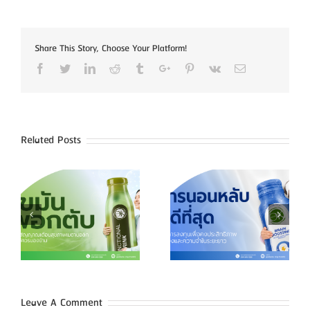
Share This Story, Choose Your Platform!
Facebook
Twitter
Linkedin
Reddit
Tumblr
Google+
Pinterest
Vk
Email
Related Posts
ัน
การนอนหลับ คือการ
อาการ เบาหวาน
ณ
ลงทุนเพื่อคง
สัญญาณเตือนจาก
ิก
ประสิทธิภาพสมองและ
ร่างกาย
ความจำในระยะยาว
Leave A Comment