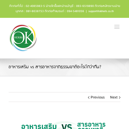
ติดต่อทั่วไป : 02-4085983-5 ฝ่ายจัดซื้อและฝ่ายบัญชี : 065-6519890 ติดต่อสมัครงานฝ่าย
บุคคล : 081-8038753 ติดต่อทำแบรนด์ : 094-5481056
|
support@okherb.co.th
อาหารเสริม vs สารอาหารจากธรรมชาติอะไรดีกว่ากัน?
Previous
Next
View