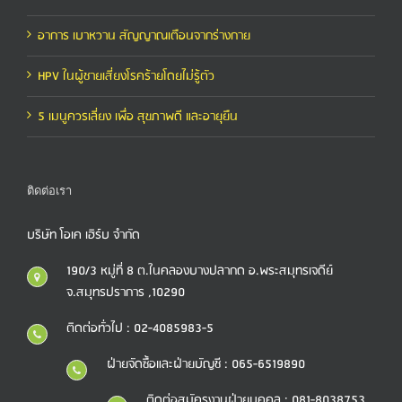
อาการ เบาหวาน สัญญาณเตือนจากร่างกาย
HPV ในผู้ชายเสี่ยงโรคร้ายโดยไม่รู้ตัว
5 เมนูควรเลี่ยง เพื่อ สุขภาพดี และอายุยืน
ติดต่อเรา
บริษัท โอเค เฮิร์บ จำกัด
190/3 หมู่ที่ 8 ต.ในคลองบางปลากด อ.พระสมุทรเจดีย์
จ.สมุทรปราการ ,10290
ติดต่อทั่วไป : 02-4085983-5
ฝ่ายจัดซื้อและฝ่ายบัญชี : 065-6519890
ติดต่อสมัครงานฝ่ายบุคคล : 081-8038753