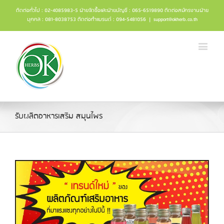
ติดต่อทั่วไป : 02-4085983-5 ฝ่ายจัดซื้อและฝ่ายบัญชี : 065-6519890 ติดต่อสมัครงานฝ่าย
บุคคล : 081-8038753 ติดต่อทำแบรนด์ : 094-5481056
|
support@okherb.co.th
รับผลิตอาหารเสริม สมุนไพร
น