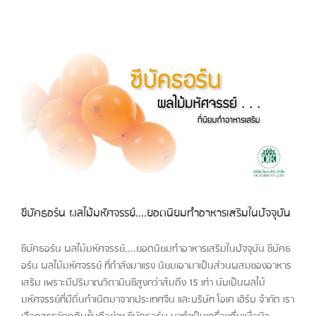
ซีบัคธอร์น ผลไม้มหัศจรรย์....ยอดนิยมทำอาหารเสริมในปัจจุบัน
ซีบัคธอร์น ผลไม้มหัศจรรย์....ยอดนิยมทำอาหารเสริมในปัจจุบัน ซีบัคธ
อร์น ผลไม้มหัศจรรย์ ที่กำลังมาแรง นิยมเอามาเป็นส่วนผสมของอาหาร
เสริม เพราะมีปริมาณวิตามินซีสูงกว่าส้มถึง 15 เท่า นับเป็นผลไม้
มหัศจรรย์ที่มีถิ่นกำเนิดมาจากประเทศจีน และบริษัท โอเค เฮิร์บ จำกัด เรา