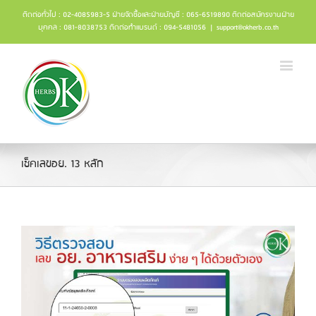
ติดต่อทั่วไป : 02-4085983-5 ฝ่ายจัดซื้อและฝ่ายบัญชี : 065-6519890 ติดต่อสมัครงานฝ่าย
บุคคล : 081-8038753 ติดต่อทำแบรนด์ : 094-5481056
|
support@okherb.co.th
เช็คเลขอย. 13 หลัก