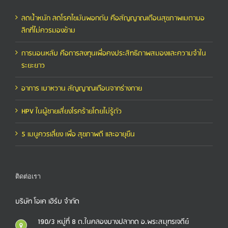
ลดน้ำหนัก ลดโรคไขมันพอกตับ คือสัญญาณเตือนสุขภาพเมตาบอ
ลิกที่ไม่ควรมองข้าม
การนอนหลับ คือการลงทุนเพื่อคงประสิทธิภาพสมองและความจำใน
ระยะยาว
อาการ เบาหวาน สัญญาณเตือนจากร่างกาย
HPV ในผู้ชายเสี่ยงโรคร้ายโดยไม่รู้ตัว
5 เมนูควรเลี่ยง เพื่อ สุขภาพดี และอายุยืน
ติดต่อเรา
บริษัท โอเค เฮิร์บ จำกัด
190/3 หมู่ที่ 8 ต.ในคลองบางปลากด อ.พระสมุทรเจดีย์