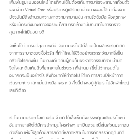
เสี่ยงในรูปแบบออนไลน์ โดยที่คนไข้ไม่ต้องเดินทางมาโรงพยาบาลด้วยตัว
เอง ผ่าน Virtual Care หรือบริการดูแลรักษาผ่านทางออนไลน์ เนื่องจาก
ปัจจุบันมีสิ่งอำนวยความสะดวกมากมายเช่น สายรัดข้อมือเพื่อสุขภาพ
หรือแม้กระทั่งนาฬิกาอัจฉริยะ ก็สามารถเข้ามามีบทบาทในการตรวจ
สุขภาพได้เป็นอย่างดี
จะเห็นได้ว่าเทรนด์สุขภาพที่น่าจับตามองในปีนี้ล้วนเป็นผลกระทบที่เกิด
จากการระบาดของเชื้อไวรัส ที่ทำให้คนใช้ชีวิตอย่างแวดระวังมากยิ่งขึ้น
กลัวเชื้อโรคยิ่งขึ้น ในขณะเดียวกันผู้คนก็มองหากิจกรรมที่ช่วยบำบัด
จิตใจและเติมเต็มสิ่งที่ขาดหายในช่วงเวลาที่ผ่านมา ซึ่งไม่ว่าเทรนด์ใน
อนาคตจะเป็นอย่างไร สิ่งที่อยากให้ทำต่อไป ได้แก่ การสวมใส่หน้ากาก
เว้นระยะห่าง และหมั่นล้างมือ เพราะ 3 สิ่งนี้น่าจะอยู่คู่กับเราไปอีกพักใหญ่
เลยทีเดียว
เราในนามบริษัท โอเค เฮิร์บ จำกัด ได้เล็งเห็นถึง
สรรพคุณและประโยชน์
อันมากมายจึงได้มีการนำสมุนไพรต่างๆ มาเป็นส่วนหนึ่งในส่วนประกอบ
ตัวเลือก เพื่อให้ลูกค้ามีสารสกัดที่หลากหลายในการคัดสรรวัตถุดิบที่ดี