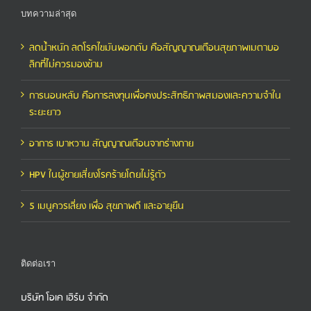
บทความล่าสุด
ลดน้ำหนัก ลดโรคไขมันพอกตับ คือสัญญาณเตือนสุขภาพเมตาบอ
ลิกที่ไม่ควรมองข้าม
การนอนหลับ คือการลงทุนเพื่อคงประสิทธิภาพสมองและความจำใน
ระยะยาว
อาการ เบาหวาน สัญญาณเตือนจากร่างกาย
HPV ในผู้ชายเสี่ยงโรคร้ายโดยไม่รู้ตัว
5 เมนูควรเลี่ยง เพื่อ สุขภาพดี และอายุยืน
ติดต่อเรา
บริษัท โอเค เฮิร์บ จำกัด