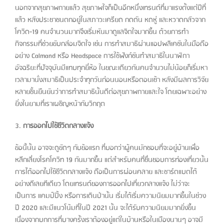
นอกจากสุขภาพกายแล้ว สุขภาพใจก็เป็นอีกหนึ่งเทรนด์ที่มาแรงตั้งแต่ปีที่
แล้ว หลังประชาชนตกอยู่ในสภาวะเครียด กดดัน หดหู่ และหวาดกลัวจาก
โควิด-19 คนจำนวนมากจึงเริ่มหันมาดูแลจิตใจมากขึ้น ด้วยการทำ
กิจกรรมที่ช่วยขับกล่อมจิตใจ เช่น การทำสมาธิผ่านแอปพลิเคชันในมือถือ
อย่าง Calmand หรือ Headspace การใช้ฟังก์ชันทำสมาธิในนาฬิกา
อัจฉริยะที่ปัจจุบันมีแทบทุกยี่ห้อ ในขณะเดียวกันคนจำนวนไม่น้อยก็เริ่มหา
เวลามานั่งสมาธิเป็นประจำทุกวันก่อนนอนหรือตอนเช้า หลังมีผลการวิจัย
หลายชิ้นยืนยันว่าการทำสมาธินั้นดีต่อสุขภาพกายและใจ โดยเฉพาะอย่าง
ยิ่งในยามที่เราเผชิญหน้ากับวิกฤต
3.
การออกไปใช้ชีวิตกลางแจ้ง
ข้อนี้นั้น อาจจะดูขัดๆ กับข้อแรก ที่บอกว่าผู้คนมักชอบที่จะอยู่บ้านเพื่อ
หลีกเลี่ยงโรคโควิท 19 กันมากขึ้น แต่สำหรับคนที่ชื่นชอบการท่องเที่ยวนั้น
การได้ออกไปใช้ชีวิตกลางแจ้ง ถือเป็นการผ่อนคลาย และชาร์ตแบตได้
อย่างดีเลยทีเดียว โดยเทรนด์ของการออกไปเที่ยวกลางแจ้ง ไม่ว่าจะ
เป็นการ แคมป์ปิ้ง หรือการเดินป่านั้น เริ่มได้เริ่มความนิยมมากขึ้นในช่วง
ปี 2020 และมีแนวโน้มที่ในปี 2021 นั้น จะได้รับความนิยมมากยิ่งขึ้น
เนื่องจากบกการที่บางครั้งเราต้องอยู่แต่ในบ้านหรือในเมืองนานๆ อาจมี