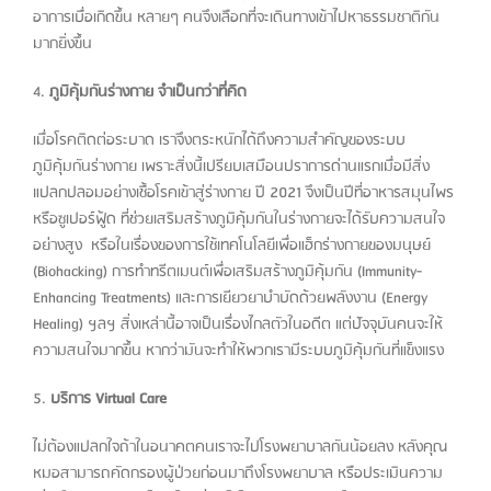
อาการเบื่อเกิดขึ้น หลายๆ คนจึงเลือกที่จะเดินทางเข้าไปหาธรรมชาติกัน
มากยิ่งขึ้น
4.
ภูมิคุ้มกันร่างกาย จำเป็นกว่าที่คิด
เมื่อโรคติดต่อระบาด เราจึงตระหนักได้ถึงความสำคัญของระบบ
ภูมิคุ้มกันร่างกาย เพราะสิ่งนี้เปรียบเสมือนปราการด่านแรกเมื่อมีสิ่ง
แปลกปลอมอย่างเชื้อโรคเข้าสู่ร่างกาย ปี 2021 จึงเป็นปีที่อาหารสมุนไพร
หรือซูเปอร์ฟู้ด ที่ช่วยเสริมสร้างภูมิคุ้มกันในร่างกายจะได้รับความสนใจ
อย่างสูง หรือในเรื่องของการใช้เทคโนโลยีเพื่อแฮ็กร่างกายของมนุษย์
(Biohacking) การทำทรีตเมนต์เพื่อเสริมสร้างภูมิคุ้มกัน (Immunity-
Enhancing Treatments) และการเยียวยาบำบัดด้วยพลังงาน (Energy
Healing) ฯลฯ สิ่งเหล่านี้อาจเป็นเรื่องไกลตัวในอดีต แต่ปัจจุบันคนจะให้
ความสนใจมากขึ้น หากว่ามันจะทำให้พวกเรามีระบบภูมิคุ้มกันที่แข็งแรง
5.
บริการ Virtual Care
ไม่ต้องแปลกใจถ้าในอนาคตคนเราจะไปโรงพยาบาลกันน้อยลง หลังคุณ
หมอสามารถคัดกรองผู้ป่วยก่อนมาถึงโรงพยาบาล หรือประเมินความ