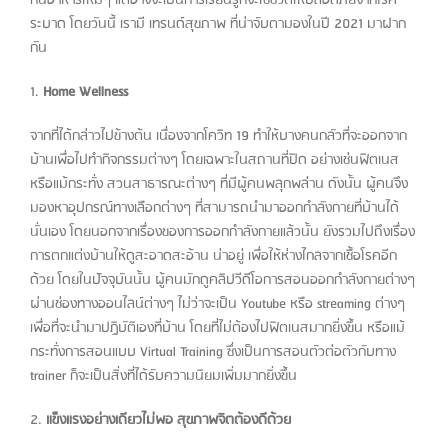
ระบาด โดยวันนี้ เรามี เทรนด์สุขภาพ ที่น่าจับตามองในปี 2021 มาฝาก
กัน
1.
Home Wellness
จากที่ได้กล่าวไปข้างต้น เนื่องจากโควิท 19 ทำให้บางคนกลัวที่จะออกจาก
บ้านเพื่อไปทำกิจกรรมต่างๆ โดยเฉพาะในสถานที่ปิด อย่างเช่นฟิตเนส
หรือแม้กระทั่ง สวนสาธารณะต่างๆ ที่มีผู้คนพลุกพล่าน ดังนั้น ผู้คนจึง
มองหาอุปกรณ์ทางเลือกต่างๆ ที่สามารถนำมาออกกำลังกายที่บ้านได้
นั่นเอง โดยนอกจากเรื่องของการออกกำลังกายแล้วนั้น ยังรวมไปถึงเรื่อง
การตกแต่งบ้านให้ดูสะอาดสะอ้าน น่าอยู่ เพื่อให้ห่างไกลจากเชื้อโรคอีก
ด้วย โดยในปัจจุบันนั้น ผู้คนมักดูคลิปวีดีโอการสอนออกกำลังกายต่างๆ
ผ่านช่องทางออนไลน์ต่างๆ ไม่ว่าจะเป็น Youtube หรือ streaming ต่างๆ
เพื่อที่จะนำมาปฏิบัติเองที่บ้าน โดยที่ไม่ต้องไปฟิตเนสมากยิ่งขึ้น หรือแม้
กระทั่งการสอนแบบ Virtual Training ซึ่งเป็นการสอนตัวต่อตัวกับทาง
trainer ก็จะเป็นสิ่งที่ได้รับความนิยมเพิ่มมากยิ่งขึ้น
2.
แข็งแรงอย่างเดียวไม่พอ สุขภาพจิตต้องดีด้วย