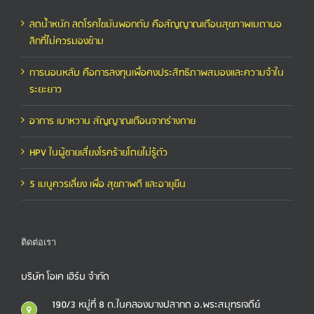
ลดน้ำหนัก ลดโรคไขมันพอกตับ คือสัญญาณเตือนสุขภาพเมตาบอ
ลิกที่ไม่ควรมองข้าม
การนอนหลับ คือการลงทุนเพื่อคงประสิทธิภาพสมองและความจำใน
ระยะยาว
อาการ เบาหวาน สัญญาณเตือนจากร่างกาย
HPV ในผู้ชายเสี่ยงโรคร้ายโดยไม่รู้ตัว
5 เมนูควรเลี่ยง เพื่อ สุขภาพดี และอายุยืน
ติดต่อเรา
บริษัท โอเค เฮิร์บ จำกัด
190/3 หมู่ที่ 8 ต.ในคลองบางปลากด อ.พระสมุทรเจดีย์