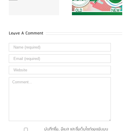
น
"โลโก้ใหม่" กับแรง
เสริม ต้องเริ่มยังไง ฟัง
บันดาลใจที่น่าทึ่ง!!
ทางนี้!!
Leave A Comment
Comment
บันทึกชื่อ, อีเมล และชื่อเว็บไซต์ของฉันบน